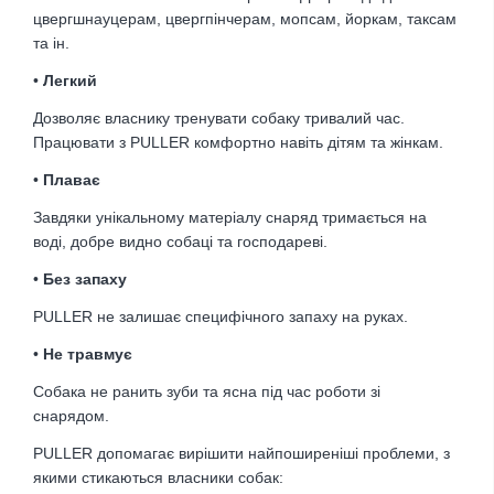
цвергшнауцерам, цвергпінчерам, мопсам, йоркам, таксам
та ін.
•
Легкий
Дозволяє власнику тренувати собаку тривалий час.
Працювати з PULLER комфортно навіть дітям та жінкам.
•
Плаває
Завдяки унікальному матеріалу снаряд тримається на
воді, добре видно собаці та господареві.
•
Без запаху
PULLER не залишає специфічного запаху на руках.
•
Не травмує
Собака не ранить зуби та ясна під час роботи зі
снарядом.
PULLER допомагає вирішити найпоширеніші проблеми, з
якими стикаються власники собак: