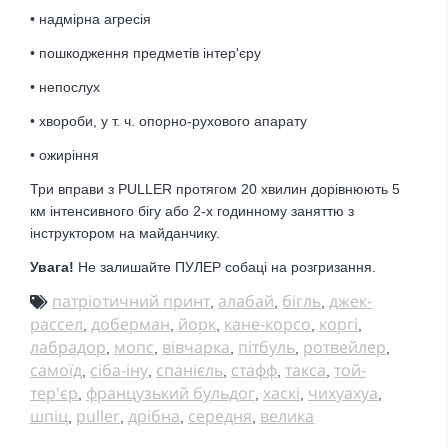
• надмірна агресія
• пошкодження предметів інтер'єру
• непослух
• хвороби, у т. ч. опорно-рухового апарату
• ожиріння
Три вправи з PULLER протягом 20 хвилин дорівнюють 5
км інтенсивного бігу або 2-х годинному заняттю з
інструктором на майданчику.
Увага!
Не залишайте ПУЛЕР собаці на розгризання.
патріотичний принт
алабай
бігль
джек-
,
,
,
рассел
доберман
йорк
кане-корсо
коргі
,
,
,
,
,
лабрадор
мопс
вівчарка
пітбуль
ротвейлер
,
,
,
,
,
самоїд
сіба-іну
спанієль
стафф
такса
той-
,
,
,
,
,
тер'єр
французький бульдог
хаскі
чихуахуа
,
,
,
,
шпіц
puller
дрібна
середня
велика
,
,
,
,