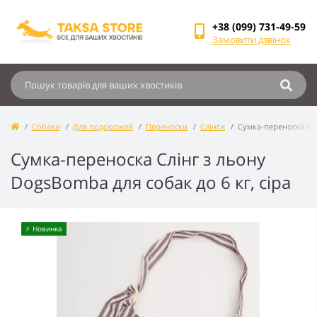
+38 (099) 731-49-59
Замовити дзвінок
Собаки
Для подорожей
Переноски
Слінги
Сумка-переноска Слі
Сумка-переноска Слінг з льону
DogsBomba для собак до 6 кг, сіра
⚡️ Новинка