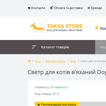
☎️ Контакти
📬 Оплата та доставка
⚙️ Бренди
Укр
Каталог товарів
Коти
Для прогулянок
Одяг
Светр для котiв в'
Светр для котiв в'язаний D
Наявність:
В наявності
Код товару: SC-9
🔥 Рекомендація магазину