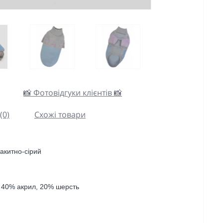
📸 Фотовідгуки клієнтів 📸
(0)
Схожі товари
акитно-сірий
, 40% акрил, 20% шерсть