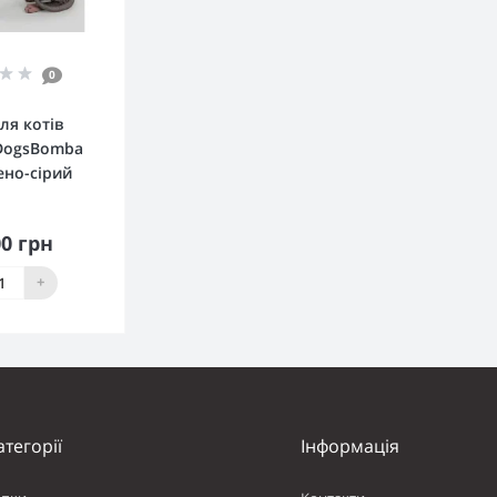
0
ля котiв
 DogsBomba
ено-сірий
00 грн
упити
+
атегорії
Інформація