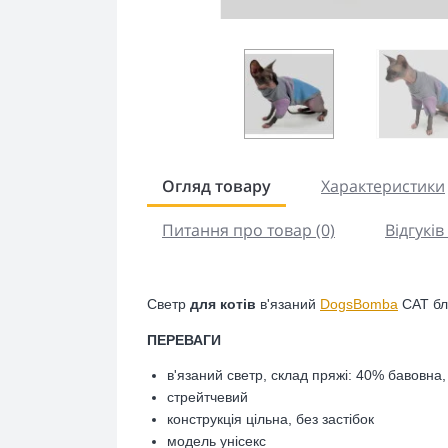
Огляд товару
Характеристики
Питання про товар (0)
Відгуків 
Светр
для котiв
в'язаний
DogsBomba
CAT бл
ПЕРЕВАГИ
в'язаний светр, склад пряжі: 40% бавовна
стрейтчевий
конструкція цільна, без застібок
модель унісекс