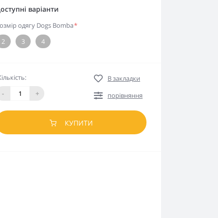
оступні варіанти
озмір одягу Dogs Bomba
*
2
3
4
Кількість:
В закладки
-
+
порівняння
КУПИТИ