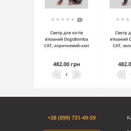
0
Светр для котiв
Светр д
в'язаний DogsBomba
в'язаний
CAT, коричневий-хакі
CAT, зел
482.00 грн
482.
Купити
К
-
+
-
+38 (099) 731-49-59
К