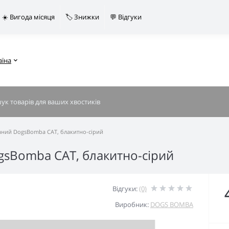
☀️ Вигода місяця
🏷️ Знижки
💬 Відгуки
аїна
язаний DogsBomba CAT, блакитно-сірий
ogsBomba CAT, блакитно-сірий
Відгуки:
(0)
Виробник:
DOGS BOMBA