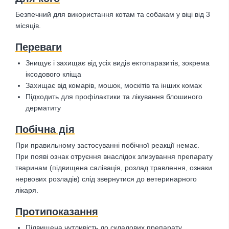
Безпечний для використання котам та собакам у віці від 3
місяців.
Переваги
Знищує і захищає від усіх видів ектопаразитів, зокрема
іксодового кліща
Захищає від комарів, мошок, москітів та інших комах
Підходить для профілактики та лікування блошиного
дерматиту
Побічна дія
При правильному застосуванні побічної реакції немає.
При появі ознак отруєння внаслідок злизування препарату
тваринам (підвищена салівація, розлад травлення, ознаки
нервових розладів) слід звернутися до ветеринарного
лікаря.
Протипоказання
Підвищена чутливість до складових препарату