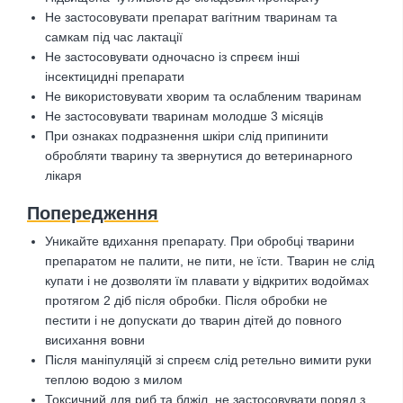
Не застосовувати препарат вагітним тваринам та
самкам під час лактації
Не застосовувати одночасно із спреєм інші
інсектицидні препарати
Не використовувати хворим та ослабленим тваринам
Не застосовувати тваринам молодше 3 місяців
При ознаках подразнення шкіри слід припинити
обробляти тварину та звернутися до ветеринарного
лікаря
Попередження
Уникайте вдихання препарату. При обробці тварини
препаратом не палити, не пити, не їсти. Тварин не слід
купати і не дозволяти їм плавати у відкритих водоймах
протягом 2 діб після обробки. Після обробки не
пестити і не допускати до тварин дітей до повного
висихання вовни
Після маніпуляцій зі спреєм слід ретельно вимити руки
теплою водою з милом
Токсичний для риб та бджіл, не застосовувати поряд з