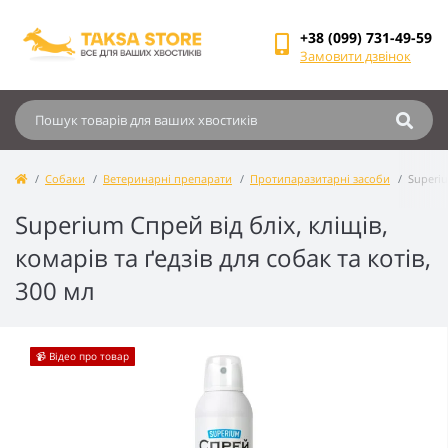
+38 (099) 731-49-59
Замовити дзвінок
Собаки
Ветеринарні препарати
Протипаразитарні засоби
Superiu
Superium Спрей від бліх, кліщів,
комарів та ґедзів для собак та котів,
300 мл
📹 Відео про товар