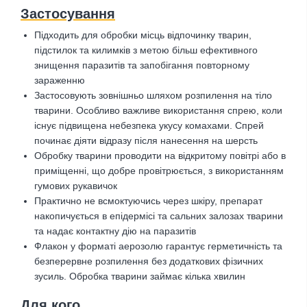
Застосування
Підходить для обробки місць відпочинку тварин,
підстилок та килимків з метою більш ефективного
знищення паразитів та запобігання повторному
зараженню
Застосовують зовнішньо шляхом розпилення на тіло
тварини. Особливо важливе використання спрею, коли
існує підвищена небезпека укусу комахами. Спрей
починає діяти відразу після нанесення на шерсть
Обробку тварини проводити на відкритому повітрі або в
приміщенні, що добре провітрюється, з використанням
гумових рукавичок
Практично не всмоктуючись через шкіру, препарат
накопичується в епідермісі та сальних залозах тварини
та надає контактну дію на паразитів
Флакон у форматі аерозолю гарантує герметичність та
безперервне розпилення без додаткових фізичних
зусиль. Обробка тварини займає кілька хвилин
Для кого