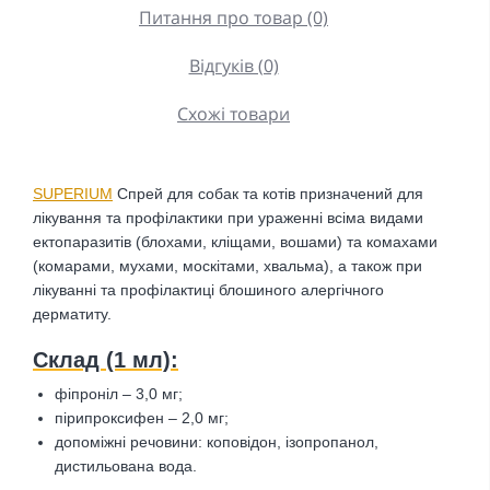
Питання про товар (0)
Відгуків (0)
Схожі товари
SUPERIUM
Спрей для собак та котів призначений для
лікування та профілактики при ураженні всіма видами
ектопаразитів (блохами, кліщами, вошами) та комахами
(комарами, мухами, москітами, хвальма), а також при
лікуванні та профілактиці блошиного алергічного
дерматиту.
Склад (1 мл):
фіпроніл – 3,0 мг;
пірипроксифен – 2,0 мг;
допоміжні речовини: коповідон, ізопропанол,
дистильована вода.