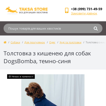
+38 (099) 731-49-59
Замовити дзвінок
Собаки
Для прогулянок
Одяг
Худі та толстовки
Толстовка з ки
Толстовка з кишенею для собак
DogsBomba, темно-синя
😢 Немає в наявності