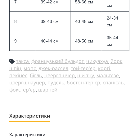
7
39-42 см
58-66 см
см
24-34
8
39-43 см
40-48 см
см
35-44
9
40-44 см
48-56 см
см
такса
французький бульдог
чихуахуа
йорк
,
,
,
,
шпіц
мопс
джек-рассел
той-тер'єр
коргі
,
,
,
,
,
пекінес
бігль
цвергпінчер
ши-тцу
мальтезе
,
,
,
,
,
цвергшнауцер
пудель
бостон-тер'єр
спанієль
,
,
,
,
фокстер'єр
шарпей
,
Характеристики
Характеристики