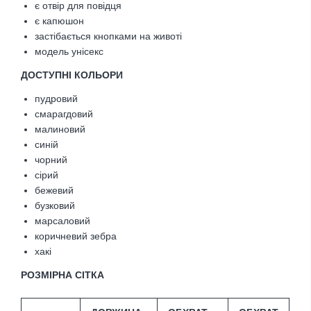
є отвір для повідця
є капюшон
застібається кнопками на животі
модель унісекс
ДОСТУПНІ КОЛЬОРИ
пудровий
смарагдовий
малиновий
синій
чорний
сірий
бежевий
бузковий
марсаловий
коричневий зебра
хакі
РОЗМІРНА СІТКА