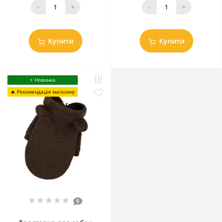
-
+
-
+
Купити
Купити
⚡️ Новинка
🔥 Рекомендація магазину
0