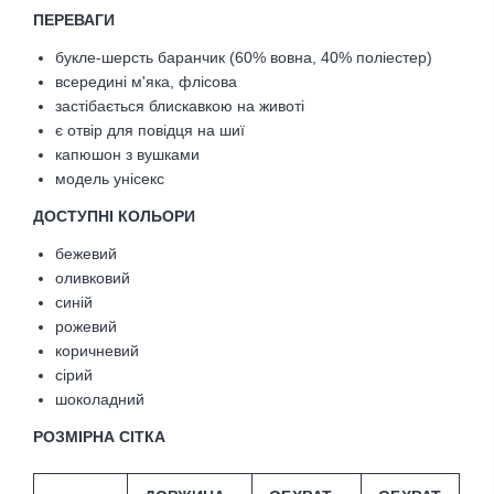
ПЕРЕВАГИ
букле-шерсть баранчик (60% вовна, 40% поліестер)
всередині м'яка, флісова
застібається блискавкою на животі
є отвір для повідця на шиї
капюшон з вушками
модель унісекс
ДОСТУПНІ КОЛЬОРИ
бежевий
оливковий
синій
рожевий
коричневий
сірий
шоколадний
РОЗМІРНА СІТКА