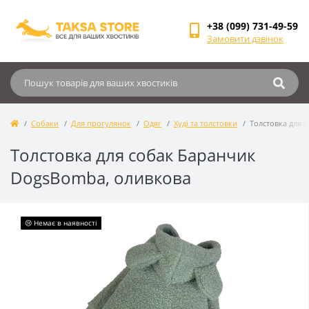
+38 (099) 731-49-59
Замовити дзвінок
Собаки
Для прогулянок
Одяг
Худі та толстовки
Толстовка для 
Толстовка для собак Баранчик
DogsBomba, оливкова
😢 Немає в наявності