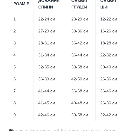
ДОВЖИНА
ОБХВАТ
ОБХВАТ
РОЗМІР
СПИНИ
ГРУДЕЙ
ШИЇ
1
22-24 см
23-29 см
12-22 см
2
27-29 см
30-36 см
16-26 см
3
28-31 см
36-42 см
18-28 см
4
31-34 см
36-44 см
22-32 см
5
32-35 см
50-58 см
30-40 см
6
36-39 см
42-50 см
26-36 см
7
41-44 см
56-68 см
36-46 см
8
41-45 см
40-48 см
26-36 см
9
42-46 см
50-58 см
32-42 см
такса
французький бульдог
чихуахуа
йорк
,
,
,
,