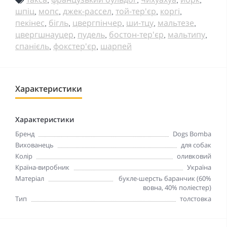
шпіц
мопс
джек-рассел
той-тер'єр
коргі
,
,
,
,
,
пекінес
бігль
цвергпінчер
ши-тцу
мальтезе
,
,
,
,
,
цвергшнауцер
пудель
бостон-тер'єр
мальтипу
,
,
,
,
спанієль
фокстер'єр
шарпей
,
,
Характеристики
Характеристики
Бренд
Dogs Bomba
Вихованець
для собак
Колір
оливковий
Країна-виробник
Україна
Матеріал
букле-шерсть баранчик (60%
вовна, 40% поліестер)
Тип
толстовка