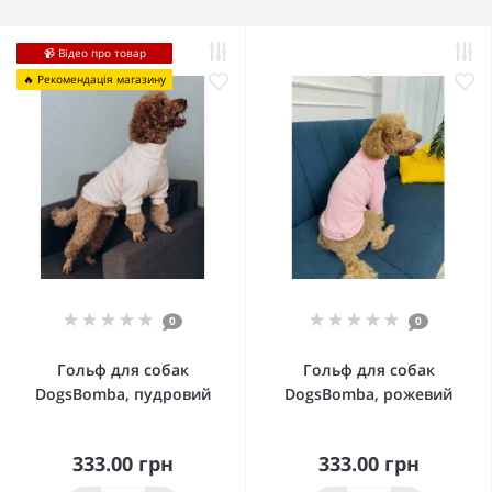
📹 Відео про товар
🔥 Рекомендація магазину
0
0
Гольф для собак
Гольф для собак
DogsBomba, пудровий
DogsBomba, рожевий
333.00 грн
333.00 грн