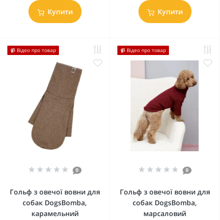
Купити
Купити
📹 Відео про товар
📹 Відео про товар
0
0
Гольф з овечої вовни для
Гольф з овечої вовни для
собак DogsBomba,
собак DogsBomba,
карамельний
марсаловий