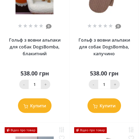
0
0
Гольф з вовни альпаки
Гольф з вовни альпаки
для собак DogsBomba,
для собак DogsBomba,
блакитний
капучино
538.00 грн
538.00 грн
-
+
-
+
Купити
Купити
📹 Відео про товар
📹 Відео про товар