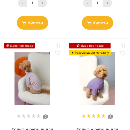
-
+
-
+
Купити
Купити
📹 Відео про товар
📹 Відео про товар
🔥 Рекомендація магазину
0
1
Гольф у рубчик для
Гольф у рубчик для