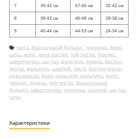
7
39-43 см
57-65 см
32-42 см
8
39-43 см
40-48 см
28-38 см
9
40-44 см
44-53 см
24-34 см
такса
французький бульдог
чихуахуа
йорк
,
,
,
,
шпіц
мопс
джек-рассел
той-тер'єр
пекінес
,
,
,
,
,
цвергпінчер
ши-тцу
мальтезе
пудель
бостон-
,
,
,
,
тер'єр
мальтипу
шарпей
такса
бостон-тер'єр
,
,
,
,
,
джек-рассел
йорк
мальтезе
мальтипу
мопс
,
,
,
,
,
пекінес
пудель
той-тер'єр
французький
,
,
,
бульдог
цвергпінчер
чихуахуа
шарпей
ши-тцу
,
,
,
,
,
шпіц
Характеристики