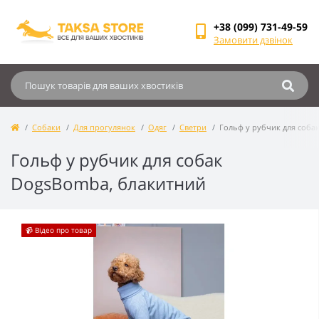
+38 (099) 731-49-59
Замовити дзвінок
Собаки
Для прогулянок
Одяг
Светри
Гольф у рубчик для соба
Гольф у рубчик для собак
DogsBomba, блакитний
📹 Відео про товар