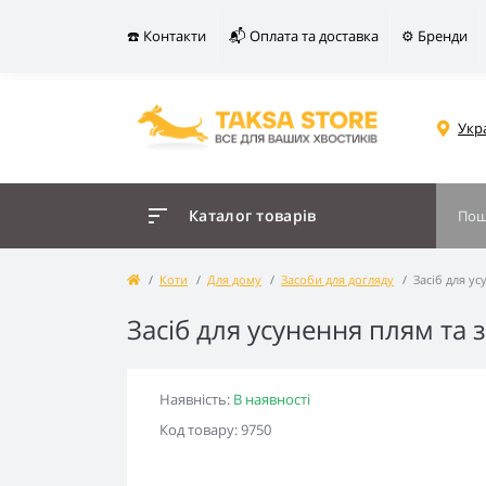
☎️ Контакти
📬 Оплата та доставка
⚙️ Бренди
Укр
Каталог товарів
Коти
Для дому
Засоби для догляду
Засіб для ус
Засіб для усунення плям та 
Наявність:
В наявності
Код товару: 9750