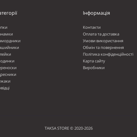
атегорії
Інформація
епки
Контакти
анамки
Оплата та доставка
амордники
Умови використання
ашийники
Обмін та повернення
лейки
Політика конфіденційності
ходинки
Карта сайту
ереноски
Виробники
дресники
ежаки
відці
TAKSA STORE © 2020-2026