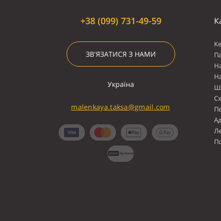
+38 (099) 731-49-59
К
К
ЗВ'ЯЗАТИСЯ З НАМИ
П
Н
Н
Україна
Ш
С
malenkaya.taksa@gmail.com
П
А
Л
По