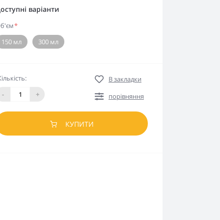
оступні варіанти
б'єм
*
150 мл
300 мл
Кількість:
В закладки
-
+
порівняння
КУПИТИ