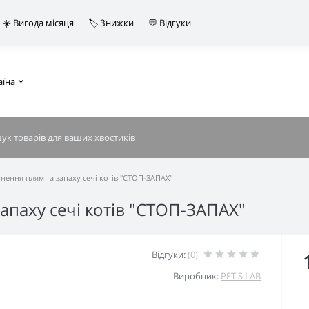
☀️ Вигода місяця
🏷️ Знижки
💬 Відгуки
аїна
унення плям та запаху сечі котів "СТОП-ЗАПАХ"
запаху сечі котів "СТОП-ЗАПАХ"
Відгуки:
(0)
Виробник:
PET'S LAB