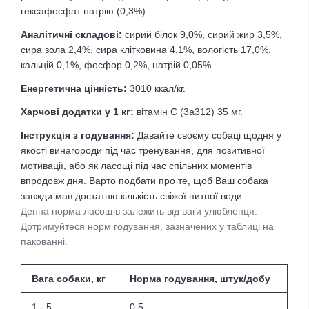
гексафосфат натрію (0,3%).
Аналітичні складові:
сирий білок 9,0%, сирий жир 3,5%,
сира зола 2,4%, сира клітковина 4,1%, вологість 17,0%,
кальцій 0,1%, фосфор 0,2%, натрій 0,05%.
Енергетична цінність:
3010 ккал/кг.
Харчові додатки у 1 кг:
вітамін C (3a312) 35 мг.
Інструкція з годування:
Давайте своєму собаці щодня
у
якості винагороди під час тренування, для позитивної
мотивації, або як ласощі під час спільних моментів
впродовж дня. Варто подбати про те, щоб Ваш собака
завжди мав достатню кількість свіжої питної води
Денна норма ласощів залежить від ваги улюбленця.
Дотримуйтеся норм годування, зазначених у таблиці на
пакованні.
Вага собаки, кг
Норма годування, штук/добу
1 - 5
0,5