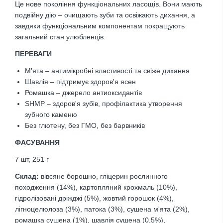
Це нове покоління функціональних ласощів. Вони мають
подвійну дію – очищають зуби та освіжають дихання, а
завдяки функціональним компонентам покращують
загальний стан улюбленців.
ПЕРЕВАГИ
М'ята – антимікробні властивості та свіже дихання
Шавлія – підтримує здоров'я ясен
Ромашка – джерело антиоксидантів
SHMP – здоров'я зубів, профілактика утворення
зубного каменю
Без глютену, без ГМО, без барвників
ФАСУВАННЯ
7 шт, 251 г
Склад:
вівсяне борошно, гліцерин рослинного
походження (14%), картопляний крохмаль (10%),
гідролізовані дріжджі (5%), жовтий горошок (4%),
лігноцелюлоза (3%), патока (3%), сушена м'ята (2%),
ромашка сушена (1%), шавлія сушена (0,5%),