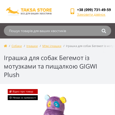
+38 (099) 731-49-59
Замовити дзвінок
Собаки
Іграшки
М'які іграшки
Іграшка для собак Бегемот із мот
Іграшка для собак Бегемот із
мотузками та пищалкою GIGWI
Plush
📹 Відео про товар
😢 Немає в наявності