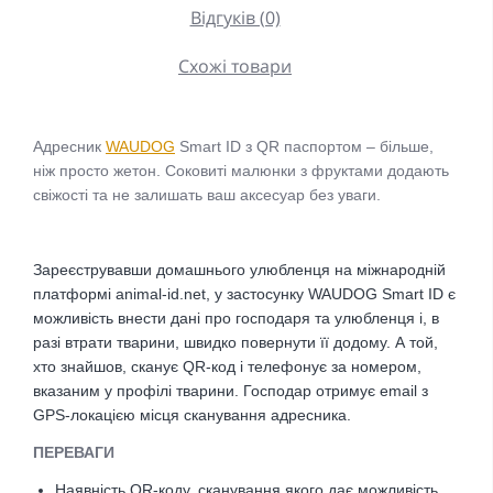
Відгуків (0)
Схожі товари
Адресник
WAUDOG
Smart ID з QR паспортом – більше,
ніж просто жетон.
Соковиті малюнки з фруктами додають
свіжості та не залишать ваш аксесуар без уваги.
Зареєструвавши домашнього улюбленця на міжнародній
платформі animal-id.net, у застосунку WAUDOG Smart ID є
можливість внести дані про господаря та улюбленця і, в
разі втрати тварини, швидко повернути її додому. А той,
хто знайшов, сканує QR-код і телефонує за номером,
вказаним у профілі тварини. Господар отримує email з
GPS-локацією місця сканування адресника.
ПЕРЕВАГИ
Наявність QR-коду, сканування якого дає можливість