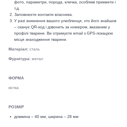
фото, параметри, порода, кличка, особливі прикмети і
т.д.
Заповнюєте контакти власника.
У разі зникнення вашого улюбленця, хто його знайшов
– сканує QR-код і дзвонить за номером, вказаним у
профілі тварини. Ви отримуєте email з GPS-локацією
місця знаходження тварини.
Матеріал:
сталь
Фурнітура:
метал
ФОРМА
кістка
РОЗМІР
довжина – 40 мм, ш
ирина – 28 мм