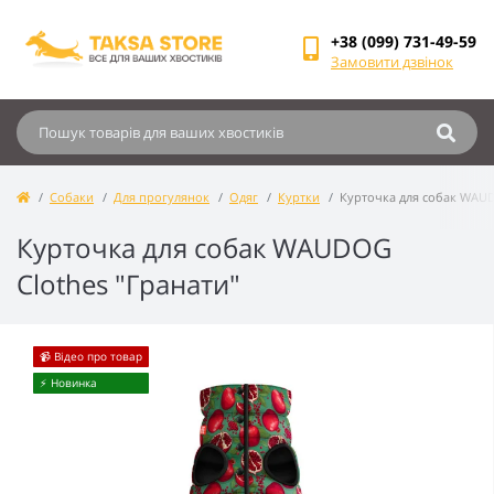
+38 (099) 731-49-59
Замовити дзвінок
Собаки
Для прогулянок
Одяг
Куртки
Курточка для собак WAUD
Курточка для собак WAUDOG
Clothes "Гранати"
📹 Відео про товар
⚡️ Новинка