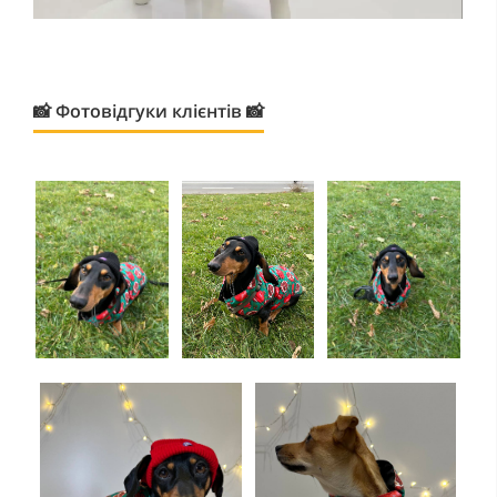
📸 Фотовідгуки клієнтів 📸