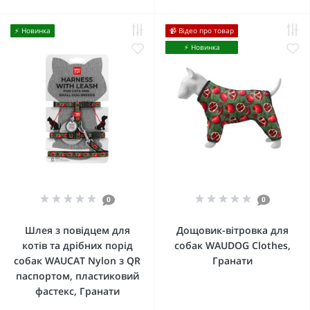
⚡️ Новинка
📹 Відео про товар
⚡️ Новинка
0
0
Шлея з повідцем для
Дощовик-вітровка для
котів та дрібних порід
собак WAUDOG Clothes,
собак WAUCAT Nylon з QR
Гранати
паспортом, пластиковий
фастекс, Гранати