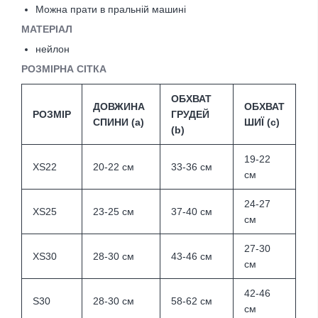
Можна прати в пральній машині
МАТЕРІАЛ
нейлон
РОЗМІРНА СІТКА
ОБХВАТ
ДОВЖИНА
ОБХВАТ
РОЗМІР
ГРУДЕЙ
СПИНИ (а)
ШИЇ (с)
(b)
19-22
XS22
20-22 cм
33-36 см
см
24-27
XS25
23-25 см
37-40 см
см
27-30
XS30
28-30 см
43-46 см
см
42-46
S30
28-30 см
58-62 см
см