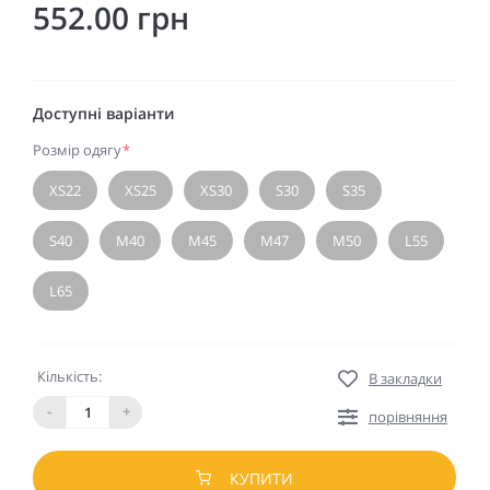
552.00 грн
Доступні варіанти
Розмір одягу
*
XS22
XS25
XS30
S30
S35
S40
M40
M45
M47
M50
L55
L65
Кількість:
В закладки
-
+
порівняння
КУПИТИ