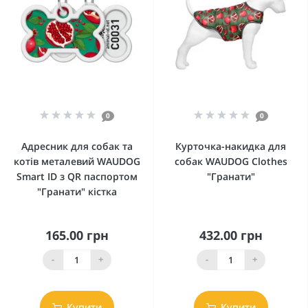
0
0
Адресник для собак та
Курточка-накидка для
котів металевий WAUDOG
собак WAUDOG Clothes
Smart ID з QR паспортом
"Гранати"
"Гранати" кістка
165.00 грн
432.00 грн
-
+
-
+
Купити
Купити