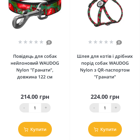
0
0
Повідець для собак
Шлея для котів і дрібних
нейлоновий WAUDOG
порід собак WAUDOG
Nylon "Гранати",
Nylon з QR-паспортом
довжина 122 см
"Гранати"
214.00 грн
224.00 грн
-
+
-
+
Купити
Купити