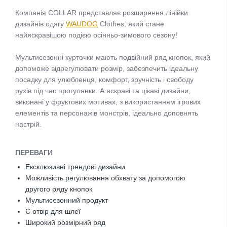
Компанія COLLAR представляє розширення лінійки
дизайнів одягу
WAUDOG
Clothes, який стане
найяскравішою подією осінньо-зимового сезону!
Мультисезонні курточки мають подвійний ряд кнопок, який
допоможе відрегулювати розмір, забезпечить ідеальну
посадку для улюбленця, комфорт, зручність і свободу
рухів під час прогулянки. А яскраві та цікаві дизайни,
виконані у фруктових мотивах, з використанням ігрових
елементів та персонажів монстрів, ідеально доповнять
настрій.
ПЕРЕВАГИ
Ексклюзивні трендові дизайни
Можливість регулювання обхвату за допомогою
другого ряду кнопок
Мультисезонний продукт
Є отвір для шлеї
Широкий розмірний ряд