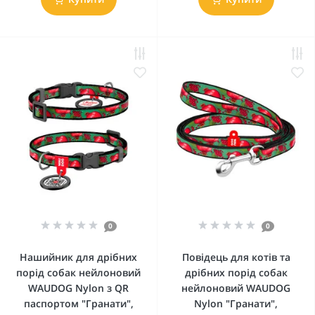
0
0
Нашийник для дрібних
Повідець для котів та
порід собак нейлоновий
дрібних порід собак
WAUDOG Nylon з QR
нейлоновий WAUDOG
паспортом "Гранати",
Nylon "Гранати",