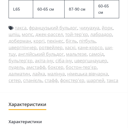
60-65
L65
60-65 см
87-90 см
см
такса
французький бульдог
чихуахуа
йорк
,
,
,
,
шпіц
мопс
джек-рассел
той-тер'єр
лабрадор
,
,
,
,
,
доберман
коргі
пекінес
бігль
пітбуль
,
,
,
,
,
цвергпінчер
ротвейлер
хаскі
кане-корсо
ши-
,
,
,
,
тцу
англійський бульдог
мальтезе
самоїд
,
,
,
,
бультер'єр
акіта-іну
сіба-іну
цвергшнауцер
,
,
,
,
пудель
амстафф
боксер
бостон-тер'єр
,
,
,
,
далматин
лайка
малінуа
німецька вівчарка
,
,
,
,
сетер
спанієль
стафф
фокстер'єр
шарпей
такса
,
,
,
,
,
Характеристики
Характеристики