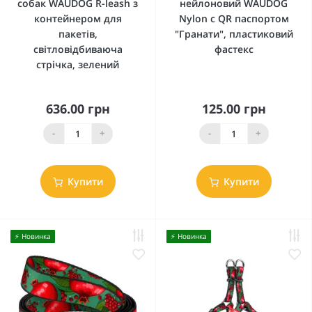
собак WAUDOG R-leash з
нейлоновий WAUDOG
контейнером для
Nylon c QR паспортом
пакетів,
"Гранати", пластиковий
світловідбиваюча
фастекс
стрічка, зелений
636.00 грн
125.00 грн
-
+
-
+
Купити
Купити
⚡️ Новинка
⚡️ Новинка