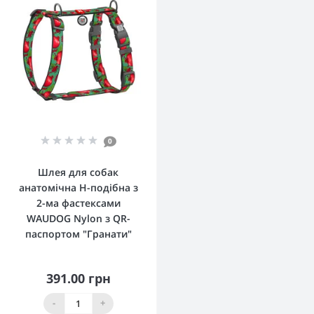
0
Шлея для собак
анатомічна H-подібна з
2-ма фастексами
WAUDOG Nylon з QR-
паспортом "Гранати"
391.00 грн
-
+