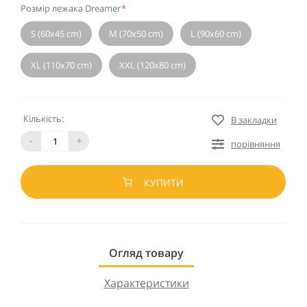
Розмір лежака Dreamer
*
S (60x45 cm)
M (70x50 cm)
L (90x60 cm)
XL (110x70 cm)
XXL (120x80 cm)
Кількість:
В закладки
-
+
порівняння
КУПИТИ
Огляд товару
Характеристики