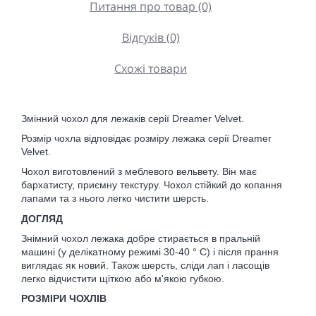
Питання про товар (0)
Відгуків (0)
Схожі товари
Змінний чохол для лежаків серії Dreamer Velvet.
Розмір чохла відповідає розміру лежака серії Dreamer 
Velvet.
Чохол виготовлений з меблевого вельвету. Він має 
бархатисту, приємну текстуру. Чохол стійкий до копання 
лапами та з нього легко чистити шерсть.
ДОГЛЯД
Знімний чохол лежака добре стирається в пральній 
машині (у делікатному режимі 30-40 ° С) і після прання 
виглядає як новий. Також шерсть, сліди лап і ласощів 
легко відчистити щіткою або м'якою губкою.
РОЗМІРИ ЧОХЛІВ