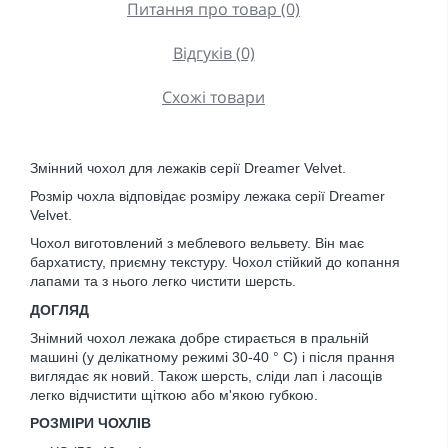
Питання про товар (0)
Відгуків (0)
Схожі товари
Змінний чохол для лежаків серії Dreamer Velvet.
Розмір чохла відповідає розміру лежака серії Dreamer 
Velvet.
Чохол виготовлений з меблевого вельвету. Він має 
бархатисту, приємну текстуру. Чохол стійкий до копання 
лапами та з нього легко чистити шерсть.
ДОГЛЯД
Знімний чохол лежака добре стирається в пральній 
машині (у делікатному режимі 30-40 ° С) і після прання 
виглядає як новий. Також шерсть, сліди лап і ласощів 
легко відчистити щіткою або м'якою губкою.
РОЗМІРИ ЧОХЛІВ