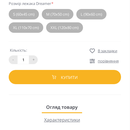
Розмір лежака Dreamer
*
S (60x45 cm)
M (70x50 cm)
L (90x60 cm)
XL (110x70 cm)
XXL (120x80 cm)
Кількість:
В закладки
-
+
порівняння
КУПИТИ
Огляд товару
Характеристики