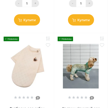
-
+
-
+
Купити
Купити
⚡️ Новинка
⚡️ Новинка
0
0