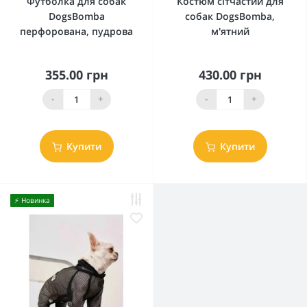
Футболка для собак
Костюм сітчастий для
DogsBomba
собак DogsBomba,
перфорована, пудрова
м'ятний
355.00 грн
430.00 грн
-
+
-
+
Купити
Купити
⚡️ Новинка