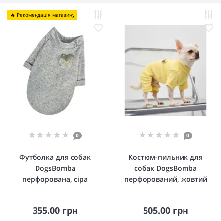
🔥 Рекомендація магазину
0
0
Футболка для собак
Костюм-пильник для
DogsBomba
собак DogsBomba
перфорована, сіра
перфорований, жовтий
355.00 грн
505.00 грн