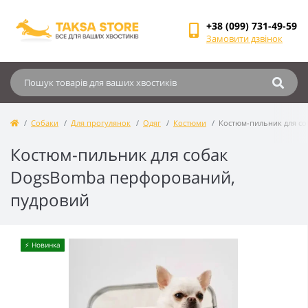
+38 (099) 731-49-59
Замовити дзвінок
Собаки
Для прогулянок
Одяг
Костюми
Костюм-пильник для с
Костюм-пильник для собак
DogsBomba перфорований,
пудровий
⚡️ Новинка