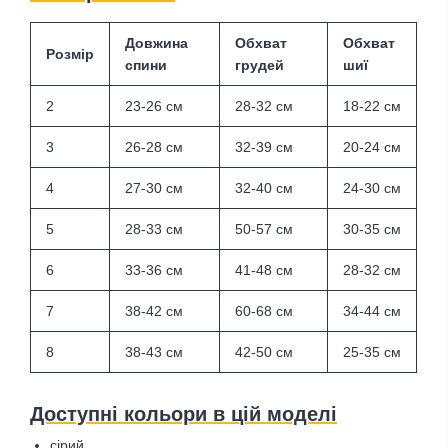
Довжина
Обхват
Обхват
Розмір
спини
грудей
шиї
2
23-26 см
28-32 см
18-22 см
3
26-28 см
32-39 см
20-24 см
4
27-30 см
32-40 см
24-30 см
5
28-33 см
50-57 см
30-35 см
6
33-36 см
41-48 см
28-32 см
7
38-42 см
60-68 см
34-44 см
8
38-43 см
42-50 см
25-35 см
Доступні кольори в цій моделі
сірий