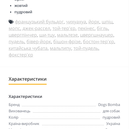
жовтий
пудровий
французький бульдог
чихуахуа
йорк
шпіц
,
,
,
,
мопс
джек-рассел
той-тер'єр
пекінес
бігль
,
,
,
,
,
цвергпінчер
ши-тцу
мальтезе
цвергшнауцер
,
,
,
,
пудель
бівер-йорк
бішон-фрізе
бостон-тер'єр
,
,
,
,
китайська чубата
мальтипу
той-пудель
,
,
,
фокстер'єр
Характеристики
Характеристики
Бренд
Dogs Bomba
Вихованець
для собак
Колір
пудровий
Країна-виробник
Україна