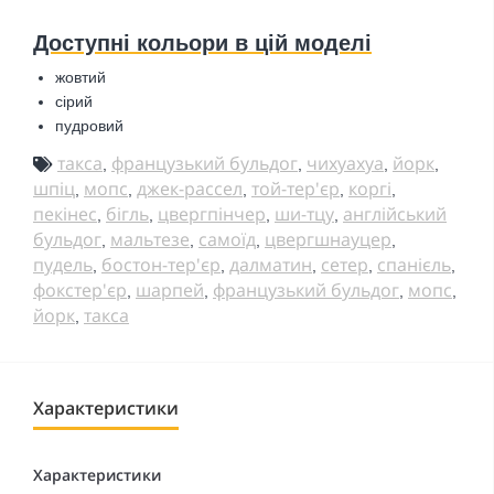
Доступні кольори в цій моделі
жовтий
сірий
пудровий
такса
французький бульдог
чихуахуа
йорк
,
,
,
,
шпіц
мопс
джек-рассел
той-тер'єр
коргі
,
,
,
,
,
пекінес
бігль
цвергпінчер
ши-тцу
англійський
,
,
,
,
бульдог
мальтезе
самоїд
цвергшнауцер
,
,
,
,
пудель
бостон-тер'єр
далматин
сетер
спанієль
,
,
,
,
,
фокстер'єр
шарпей
французький бульдог
мопс
,
,
,
,
йорк
такса
,
Характеристики
Характеристики