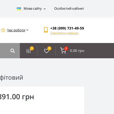
Мова сайту
Особистий кабінет
+38 (099) 731-49-59
Час роботи
Замовити дзвінок
0
0
0
0.00 грн
афітовий
891.00 грн