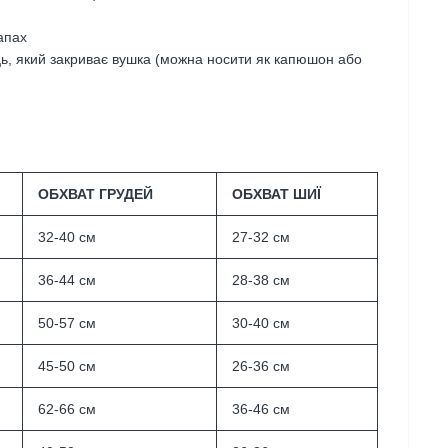
апах
ь, який закриває вушка (можна носити як капюшон або
ОБХВАТ ГРУДЕЙ
ОБХВАТ ШИЇ
32-40 см
27-32 см
36-44 см
28-38 см
50-57 см
30-40 см
45-50 см
26-36 см
62-66 см
36-46 см