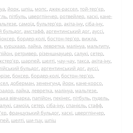
уа
йорк
шпіц
мопс
джек-рассел
той-тер'єр
,
,
,
,
,
,
гль
пітбуль
цвергпінчер
ротвейлер
хаскі
кане-
,
,
,
,
,
альтезе
самоїд
бультер'єр
акіта-іну
сіба-іну
,
,
,
,
,
й бульдог
амстафф
аргентинський дог
ауссі
,
,
,
,
боксер
бордер-колі
бостон-тер'єр
вижла
,
,
,
,
а
курцхаар
лайка
левретка
малінуа
мальтипу
,
,
,
,
,
,
пійон
ретривер
різеншнауцер
салукі
сетер
,
,
,
,
,
кстер'єр
шарпей
шелті
чау-чау
такса
акіта-іну
,
,
,
,
,
,
лійський бульдог
аргентинський дог
ауссі
,
,
,
різе
боксер
бордер-колі
бостон-тер'єр
,
,
,
,
ссел
доберман
зененгунд
йорк
кане-корсо
,
,
,
,
,
радор
лайка
левретка
малінуа
мальтезе
,
,
,
,
,
ька вівчарка
папійон
пекінес
пітбуль
пудель
,
,
,
,
,
алукі
самоїд
сетер
сіба-іну
спанієль
стафф
,
,
,
,
,
,
'єр
французький бульдог
хаскі
цвергпінчер
,
,
,
,
пей
шелті
ши-тцу
шпіц
,
,
,