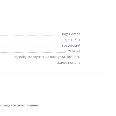
Dogs Bomba
для собак
графітовий
Україна
водовідштовхувальна плащівка, фланель
жилет-попона
і задайте своє питання.