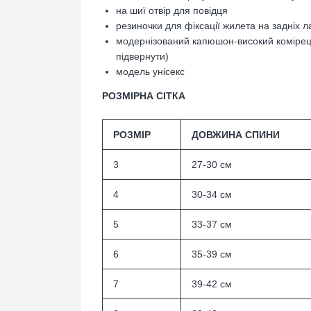
на шиї отвір для повідця
резиночки для фіксації жилета на задніх л
модернізований капюшон-високий комірец
підвернути)
модель унісекс
РОЗМІРНА СІТКА
РОЗМІР
ДОВЖИНА СПИНИ
3
27-30 см
4
30-34 см
5
33-37 см
6
35-39 см
7
39-42 см