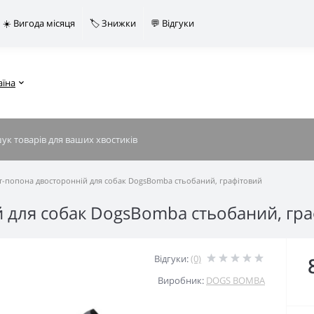
☀️ Вигода місяця
🏷️ Знижки
💬 Відгуки
аїна
т-попона двосторонній для собак DogsBomba стьобаний, графітовий
 для собак DogsBomba стьобаний, гр
Відгуки:
(0)
Виробник:
DOGS BOMBA