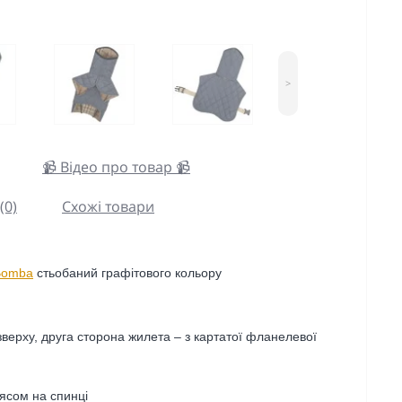
>
📹 Відео про товар 📹
(0)
Схожі товари
Bomba
стьобаний графітового кольору
зверху, друга сторона жилета – з картатої фланелевої
оясом
на спинці