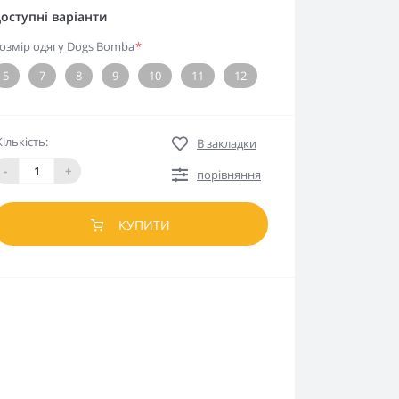
оступні варіанти
озмір одягу Dogs Bomba
*
5
7
8
9
10
11
12
Кількість:
В закладки
-
+
порівняння
КУПИТИ