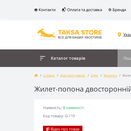
☎️ Контакти
📬 Оплата та доставка
⚙️ Бренди
Укр
Каталог товарів
Собаки
Для прогулянок
Одяг
Жилетки
Жиле
Жилет-попона двосторонній
Наявність:
В наявності
Код товару: G-119
📹 Відео про товар