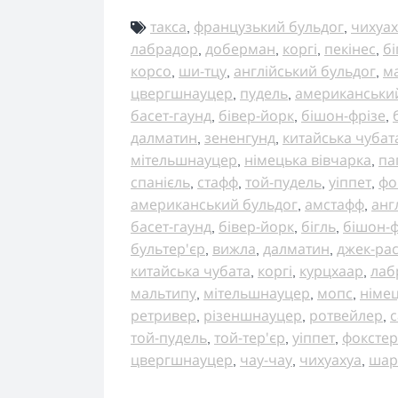
такса
французький бульдог
чихуах
,
,
лабрадор
доберман
коргі
пекінес
бі
,
,
,
,
корсо
ши-тцу
англійський бульдог
м
,
,
,
цвергшнауцер
пудель
американськи
,
,
басет-гаунд
бівер-йорк
бішон-фрізе
,
,
,
далматин
зененгунд
китайська чубат
,
,
мітельшнауцер
німецька вівчарка
па
,
,
спанієль
стафф
той-пудель
уіппет
фо
,
,
,
,
американський бульдог
амстафф
анг
,
,
басет-гаунд
бівер-йорк
бігль
бішон-ф
,
,
,
бультер'єр
вижла
далматин
джек-ра
,
,
,
китайська чубата
коргі
курцхаар
лаб
,
,
,
мальтипу
мітельшнауцер
мопс
німец
,
,
,
ретривер
різеншнауцер
ротвейлер
с
,
,
,
той-пудель
той-тер'єр
уіппет
фокстер
,
,
,
цвергшнауцер
чау-чау
чихуахуа
шар
,
,
,