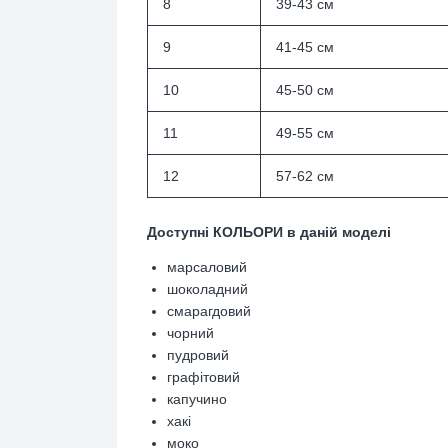
8
39-43 см
9
41-45 см
10
45-50 см
11
49-55 см
12
57-62 см
Доступні КОЛЬОРИ в даній моделі
марсаловий
шоколадний
смарагдовий
чорний
пудровий
графітовий
капучино
хакі
моко