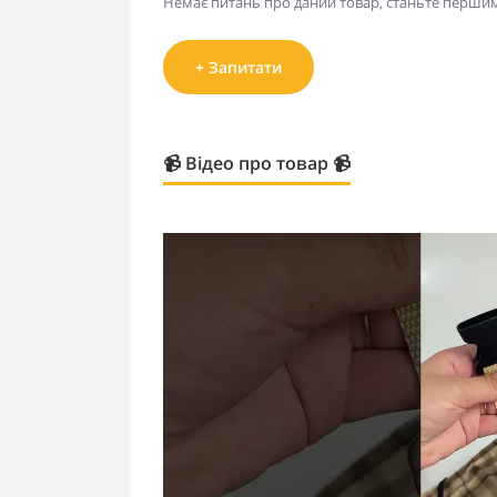
Немає питань про даний товар, станьте першим 
+ Запитати
📹 Відео про товар 📹