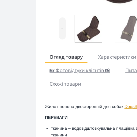
<
Огляд товару
Характеристики
📸 Фотовідгуки клієнтів 📸
Пита
Схожі товари
Жилет
-попона
двосторонній для собак
Dogs
ПЕРЕВАГИ
тканина – водовідштовхувальна плащівка
тканини