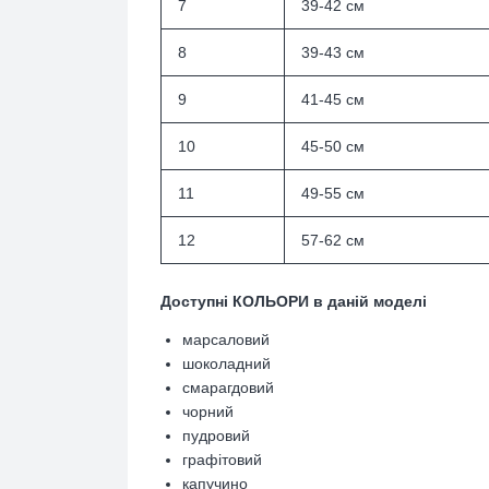
7
39-42 см
8
39-43 см
9
41-45 см
10
45-50 см
11
49-55 см
12
57-62 см
Доступні КОЛЬОРИ в даній моделі
марсаловий
шоколадний
смарагдовий
чорний
пудровий
графітовий
капучино