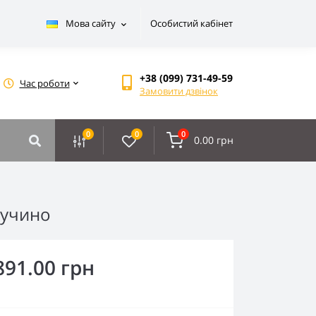
Мова сайту
Особистий кабінет
+38 (099) 731-49-59
Час роботи
Замовити дзвінок
0
0
0
0.00 грн
пучино
891.00 грн