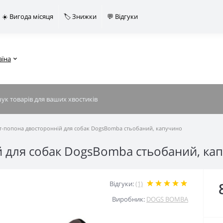
☀️ Вигода місяця
🏷️ Знижки
💬 Відгуки
аїна
т-попона двосторонній для собак DogsBomba стьобаний, капучино
 для собак DogsBomba стьобаний, ка
Відгуки:
(1)
Виробник:
DOGS BOMBA