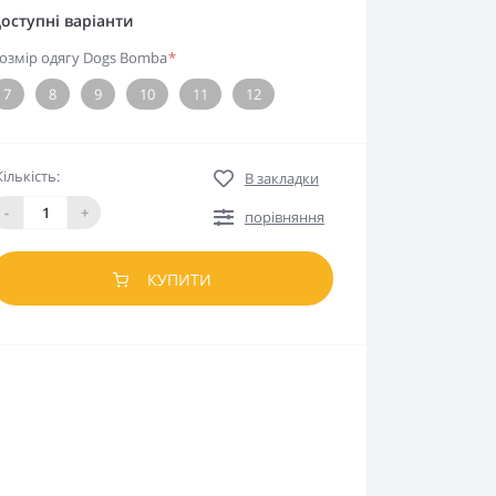
оступні варіанти
озмір одягу Dogs Bomba
*
7
8
9
10
11
12
Кількість:
В закладки
-
+
порівняння
КУПИТИ