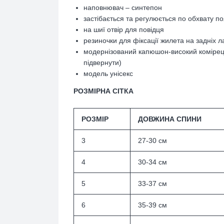
наповнювач – синтепон
застібається
та регулюється по обхвату п
на шиї отвір для повідця
резиночки для фіксації жилета на задніх л
модернізований капюшон-високий комірец
підвернути)
модель унісекс
РОЗМІРНА СІТКА
РОЗМІР
ДОВЖИНА СПИНИ
3
27-30 см
4
30-34 см
5
33-37 см
6
35-39 см