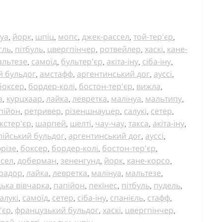
уа
йорк
шпіц
мопс
джек-рассел
той-тер'єр
,
,
,
,
,
,
гль
пітбуль
цвергпінчер
ротвейлер
хаскі
кане-
,
,
,
,
,
альтезе
самоїд
бультер'єр
акіта-іну
сіба-іну
,
,
,
,
,
й бульдог
амстафф
аргентинський дог
ауссі
,
,
,
,
боксер
бордер-колі
бостон-тер'єр
вижла
,
,
,
,
а
курцхаар
лайка
левретка
малінуа
мальтипу
,
,
,
,
,
,
пійон
ретривер
різеншнауцер
салукі
сетер
,
,
,
,
,
кстер'єр
шарпей
шелті
чау-чау
такса
акіта-іну
,
,
,
,
,
,
лійський бульдог
аргентинський дог
ауссі
,
,
,
різе
боксер
бордер-колі
бостон-тер'єр
,
,
,
,
ссел
доберман
зененгунд
йорк
кане-корсо
,
,
,
,
,
радор
лайка
левретка
малінуа
мальтезе
,
,
,
,
,
ька вівчарка
папійон
пекінес
пітбуль
пудель
,
,
,
,
,
алукі
самоїд
сетер
сіба-іну
спанієль
стафф
,
,
,
,
,
,
'єр
французький бульдог
хаскі
цвергпінчер
,
,
,
,