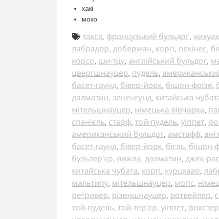
хакі
моко
такса
французький бульдог
чихуах
,
,
лабрадор
доберман
коргі
пекінес
бі
,
,
,
,
корсо
ши-тцу
англійський бульдог
м
,
,
,
цвергшнауцер
пудель
американськи
,
,
басет-гаунд
бівер-йорк
бішон-фрізе
,
,
,
далматин
зененгунд
китайська чубат
,
,
мітельшнауцер
німецька вівчарка
па
,
,
спанієль
стафф
той-пудель
уіппет
фо
,
,
,
,
американський бульдог
амстафф
анг
,
,
басет-гаунд
бівер-йорк
бігль
бішон-ф
,
,
,
бультер'єр
вижла
далматин
джек-ра
,
,
,
китайська чубата
коргі
курцхаар
лаб
,
,
,
мальтипу
мітельшнауцер
мопс
німец
,
,
,
ретривер
різеншнауцер
ротвейлер
с
,
,
,
той-пудель
той-тер'єр
уіппет
фокстер
,
,
,