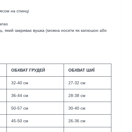
оясом
на спинці
апах
ь, який закриває вушка (можна носити як капюшон або
ОБХВАТ ГРУДЕЙ
ОБХВАТ ШИЇ
32-40 см
27-32 см
36-44 см
28-38 см
50-57 см
30-40 см
45-50 см
26-36 см