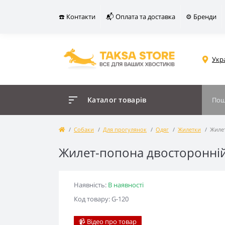
☎️ Контакти
📬 Оплата та доставка
⚙️ Бренди
Укр
Каталог товарів
Собаки
Для прогулянок
Одяг
Жилетки
Жиле
Жилет-попона двосторонній
Наявність:
В наявності
Код товару: G-120
📹 Відео про товар