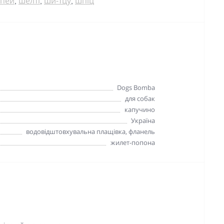
пей
шелті
ши-тцу
шпіц
,
,
,
Dogs Bomba
для собак
капучино
Україна
водовідштовхувальна плащівка, фланель
жилет-попона