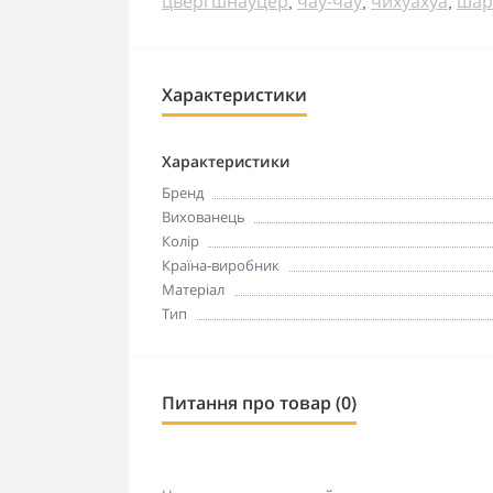
цвергшнауцер
чау-чау
чихуахуа
шар
,
,
,
Характеристики
Характеристики
Бренд
Вихованець
Колір
Країна-виробник
Матеріал
Тип
Питання про товар (0)