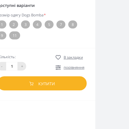
оступні варіанти
озмір одягу Dogs Bomba
*
1
2
3
4
5
7
8
9
11
Кількість:
В закладки
-
+
порівняння
КУПИТИ