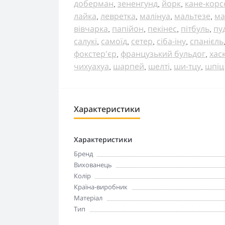
доберман
зененгунд
йорк
кане-корс
,
,
,
лайка
левретка
малінуа
мальтезе
ма
,
,
,
,
вівчарка
папійон
пекінес
пітбуль
пу
,
,
,
,
салукі
самоїд
сетер
сіба-іну
спанієль
,
,
,
,
фокстер'єр
французький бульдог
хаск
,
,
чихуахуа
шарпей
шелті
ши-тцу
шпіц
,
,
,
,
Характеристики
Характеристики
Бренд
Вихованець
Колір
Країна-виробник
Матеріал
Тип