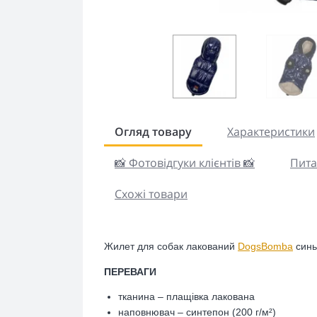
Огляд товару
Характеристики
📸 Фотовідгуки клієнтів 📸
Пита
Схожі товари
Жилет для собак лакований
DogsBomba
синь
ПЕРЕВАГИ
тканина – плащівка лакована
наповнювач – синтепон (200 г/м²)