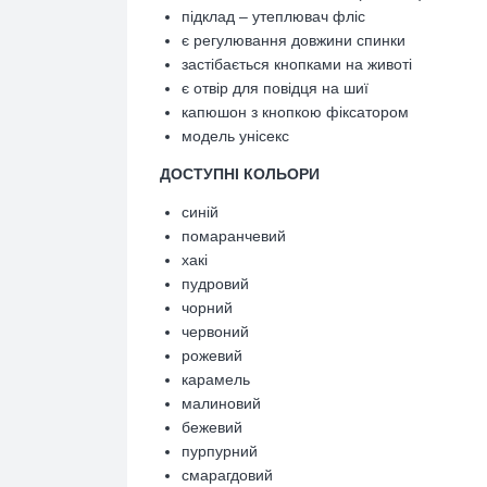
підклад – утеплювач фліс
є регулювання довжини спинки
застібається кнопками на животі
є отвір для повідця на шиї
капюшон з кнопкою фіксатором
модель унісекс
ДОСТУПНІ КОЛЬОРИ
синій
помаранчевий
хакі
пудровий
чорний
червоний
рожевий
карамель
малиновий
бежевий
пурпурний
смарагдовий