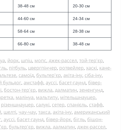
38-48 см
20-30 см
44-60 см
24-34 см
58-64 см
28-38 см
66-80 см
38-48 см
уа
йорк
шпіц
мопс
джек-рассел
той-тер'єр
,
,
,
,
,
,
гль
пітбуль
цвергпінчер
ротвейлер
хаскі
кане-
,
,
,
,
,
альтезе
самоїд
бультер'єр
акіта-іну
сіба-іну
,
,
,
,
,
й бульдог
амстафф
ауссі
басет-гаунд
бівер-
,
,
,
,
і
бостон-тер'єр
вижла
далматин
зененгунд
,
,
,
,
,
вретка
малінуа
мальтипу
мітельшнауцер
,
,
,
,
різеншнауцер
салукі
сетер
спанієль
стафф
,
,
,
,
,
,
й
шелті
чау-чау
такса
акіта-іну
американський
,
,
,
,
,
г
ауссі
басет-гаунд
бівер-йорк
бігль
бішон-
,
,
,
,
,
'єр
бультер'єр
вижла
далматин
джек-рассел
,
,
,
,
,