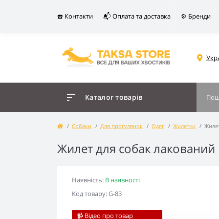
☎️ Контакти
📬 Оплата та доставка
⚙️ Бренди
Укр
Каталог товарів
Собаки
Для прогулянок
Одяг
Жилетки
Жилет
Жилет для собак лакований
Наявність:
В наявності
Код товару: G-83
📹 Відео про товар