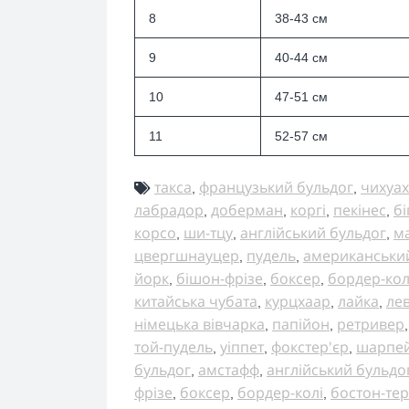
8
38-43 см
9
40-44 см
10
47-51 см
11
52-57 см
такса
французький бульдог
чихуах
,
,
лабрадор
доберман
коргі
пекінес
бі
,
,
,
,
корсо
ши-тцу
англійський бульдог
м
,
,
,
цвергшнауцер
пудель
американськи
,
,
йорк
бішон-фрізе
боксер
бордер-кол
,
,
,
китайська чубата
курцхаар
лайка
ле
,
,
,
німецька вівчарка
папійон
ретривер
,
,
той-пудель
уіппет
фокстер'єр
шарпе
,
,
,
бульдог
амстафф
англійський бульдо
,
,
фрізе
боксер
бордер-колі
бостон-тер
,
,
,