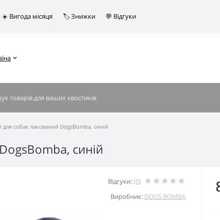
☀️ Вигода місяця
🏷️ Знижки
💬 Відгуки
аїна
 для собак лакований DogsBomba, синій
 DogsBomba, синій
Відгуки:
(0)
Виробник:
DOGS BOMBA