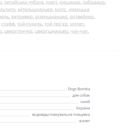
о
китайська чубата
коргі
курцхаар
лабрадор
,
,
,
,
,
льтипу
мітельшнауцер
мопс
німецька
,
,
,
дель
ретривер
різеншнауцер
ротвейлер
,
,
,
,
стафф
той-пудель
той-тер'єр
уіппет
,
,
,
,
,
і
цвергпінчер
цвергшнауцер
чау-чау
,
,
,
,
Dogs Bomba
для собак
синій
Україна
водовідштовхувальна плащівка
жилет