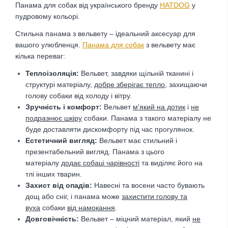
Панама для собак від українського бренду
HATDOG
у
пудровому кольорі.
Стильна панама з вельвету – ідеальний аксесуар для
вашого улюбленця.
Панама для собак
з вельвету має
кілька переваг:
Теплоізоляція:
Вельвет, завдяки щільній тканині і
структурі матеріалу,
добре зберігає тепло
, захищаючи
голову собаки від холоду і вітру.
Зручність і комфорт:
Вельвет
м'який на дотик
і
не
подразнює шкіру
собаки. Панама з такого матеріалу не
буде доставляти дискомфорту під час прогулянок.
Естетичний вигляд:
Вельвет має стильний і
презентабельний вигляд. Панама з цього
матеріалу
додає собаці чарівності
та виділяє його на
тлі інших тварин.
Захист від опадів:
Навесні та восени часто бувають
дощ або сніг, і панама може
захистити голову та
вуха
собаки
від намокання
.
Довговічність:
Вельвет – міцний матеріал, який
не