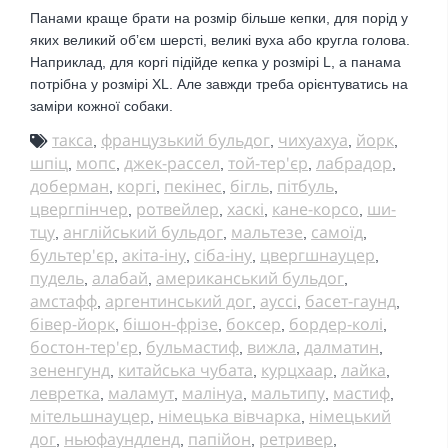
Панами краще брати на розмір більше кепки, для порід у
яких великий обʼєм шерсті, великі вуха або кругла голова.
Наприклад, для коргі підійде кепка у розмірі L, а панама
потрібна у розмірі XL. Але завжди треба орієнтуватись на
заміри кожної собаки.
такса
французький бульдог
чихуахуа
йорк
,
,
,
,
шпіц
мопс
джек-рассел
той-тер'єр
лабрадор
,
,
,
,
,
доберман
коргі
пекінес
бігль
пітбуль
,
,
,
,
,
цвергпінчер
ротвейлер
хаскі
кане-корсо
ши-
,
,
,
,
тцу
англійський бульдог
мальтезе
самоїд
,
,
,
,
бультер'єр
акіта-іну
сіба-іну
цвергшнауцер
,
,
,
,
пудель
алабай
американський бульдог
,
,
,
амстафф
аргентинський дог
ауссі
басет-гаунд
,
,
,
,
бівер-йорк
бішон-фрізе
боксер
бордер-колі
,
,
,
,
бостон-тер'єр
бульмастиф
вижла
далматин
,
,
,
,
зененгунд
китайська чубата
курцхаар
лайка
,
,
,
,
левретка
маламут
малінуа
мальтипу
мастиф
,
,
,
,
,
мітельшнауцер
німецька вівчарка
німецький
,
,
дог
ньюфаундленд
папійон
ретривер
,
,
,
,