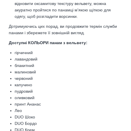
відновити оксамитову текстуру вельвету, можна
акуратно пройтися по панамці м'якою щіткою для
одягу, щоб розгладити ворсинки.
Дотримуючись цих порад, ви продовжите термін служби
панами і збережете її зовнішній вигляд.
Доступні КОЛЬОРИ панам з вельвету:
гірчичний
лавандовий
блакитний
малиновий
червоний
капучино
пудровий
оливковий
принт Ананас
Лео
DUO Шоко
DUO Бордо
DUO Крем