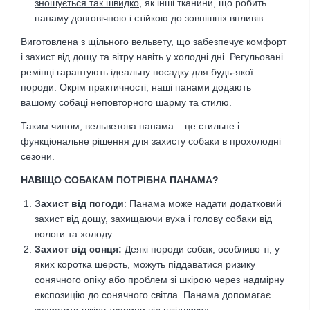
зношується так швидко
, як інші тканини, що робить
панаму довговічною і стійкою до зовнішніх впливів.
Виготовлена з щільного вельвету, що забезпечує комфорт
і захист від дощу та вітру навіть у холодні дні. Регульовані
ремінці гарантують ідеальну посадку для будь-якої
породи. Окрім практичності, наші панами додають
вашому собаці неповторного шарму та стилю.
Таким чином, вельветова панама – це стильне і
функціональне рішення для захисту собаки в прохолодні
сезони.
НАВІЩО СОБАКАМ ПОТРІБНА ПАНАМА?
Захист від погоди
: Панама може надати додатковий
захист від дощу, захищаючи вуха і голову собаки від
вологи та холоду.
Захист від сонця:
Деякі породи собак, особливо ті, у
яких коротка шерсть, можуть піддаватися ризику
сонячного опіку або проблем зі шкірою через надмірну
експозицію до сонячного світла. Панама допомагає
захистити шкіру тварини від шкідливих