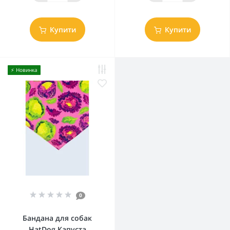
Купити
Купити
⚡️ Новинка
0
Бандана для собак
HatDog Капуста