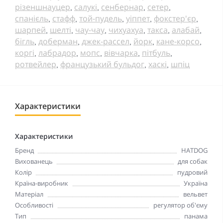
різеншнауцер
салукі
сенбернар
сетер
,
,
,
,
спанієль
стафф
той-пудель
уіппет
фокстер'єр
,
,
,
,
,
шарпей
шелті
чау-чау
чихуахуа
такса
алабай
,
,
,
,
,
,
бігль
доберман
джек-рассел
йорк
кане-корсо
,
,
,
,
,
коргі
лабрадор
мопс
вівчарка
пітбуль
,
,
,
,
,
ротвейлер
французький бульдог
хаскі
шпіц
,
,
,
Характеристики
Характеристики
Бренд
HATDOG
Вихованець
для собак
Колір
пудровий
Країна-виробник
Україна
Матеріал
вельвет
Особливості
регулятор об'єму
Тип
панама