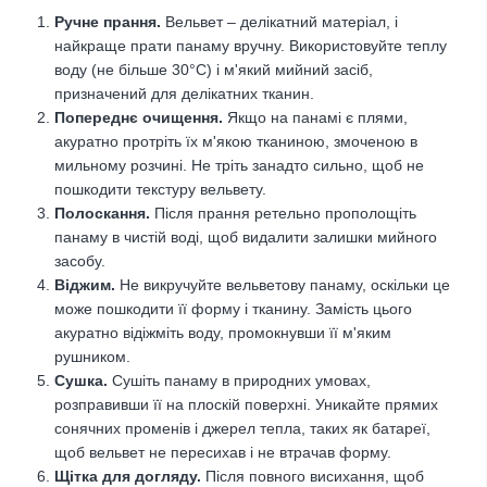
Ручне прання.
Вельвет – делікатний матеріал, і
найкраще прати панаму вручну. Використовуйте теплу
воду (не більше 30°C) і м'який мийний засіб,
призначений для делікатних тканин.
Попереднє очищення.
Якщо на панамі є плями,
акуратно протріть їх м'якою тканиною, змоченою в
мильному розчині. Не тріть занадто сильно, щоб не
пошкодити текстуру вельвету.
Полоскання.
Після прання ретельно прополощіть
панаму в чистій воді, щоб видалити залишки мийного
засобу.
Віджим.
Не викручуйте вельветову панаму, оскільки це
може пошкодити її форму і тканину. Замість цього
акуратно відіжміть воду, промокнувши її м'яким
рушником.
Сушка.
Сушіть панаму в природних умовах,
розправивши її на плоскій поверхні. Уникайте прямих
сонячних променів і джерел тепла, таких як батареї,
щоб вельвет не пересихав і не втрачав форму.
Щітка для догляду.
Після повного висихання, щоб