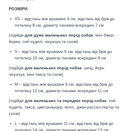
РОЗМІРИ
XS – відстань між вушками 4 см, відстань від брів до
потилиці 8 см,
діаметр панами всередині 7 см
(підійде
для дуже маленьких порід собак
: міні бівер-
йорки, той-пуделі, чіхуахуа та схожі)
S – відстань між вушками 6 см, відстань від брів до
потилиці 10 см,
діаметр панами всередині 9 см
(підійде
для маленьких порід собак
: шпіц, йорк,
чіхуахуа, міні-такса та схожі)
M – відстань між вушками 9 см, відстань від брів до
потилиці 12 см
,
діаметр панами всередині 11 см
(підійде
для маленьких та середніх порід собак
: той-
пудель, такса, цвегшнауцер, мопс, джек-рассел-тер'єр та
схожі)
L – відстань між вушками 11 см, відстань від брів до
потилиці 14 см
,
діаметр панами всередині 13 см