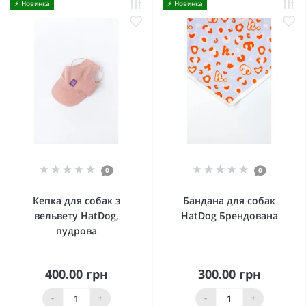
⚡️ Новинка
⚡️ Новинка
0
0
Кепка для собак з
Бандана для собак
вельвету HatDog,
HatDog Брендована
пудрова
400.00 грн
300.00 грн
-
+
-
+