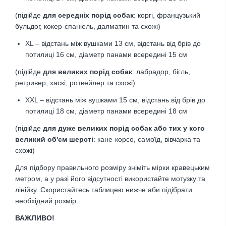
(підійде
для середніх порід собак
: коргі, французький
бульдог, кокер-спаніель, далматин та схожі)
XL – відстань між вушками 13 см, відстань від брів до
потилиці 16 см
,
діаметр панами всередині 15 см
(підійде
для великих порід собак
: лабрадор, бігль,
ретривер, хаскі, ротвейлер та схожі)
XXL – відстань між вушками 15 см, відстань від брів до
потилиці 18 см, діаметр панами всередині 18 см
(підійде
для дуже великих порід собак або тих у кого
великий об'єм шерсті
: кане-корсо, самоїд, вівчарка
та
схожі)
Для підбору правильного розміру зніміть мірки кравецьким
метром, а у разі його відсутності використайте мотузку та
лінійку. Скористайтесь таблицею нижче аби підібрати
необхідний розмір.
ВАЖЛИВО!