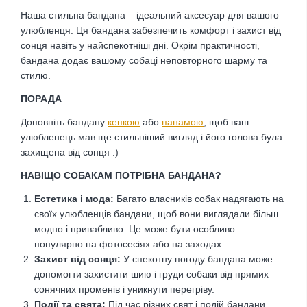
Наша стильна бандана – ідеальний аксесуар для вашого
улюбленця.
Ця бандана забезпечить комфорт і захист від
сонця навіть у найспекотніші дні. Окрім практичності,
бандана додає вашому собаці неповторного шарму та
стилю.
ПОРАДА
Доповніть бандану
кепкою
або
панамою
, щоб ваш
улюбленець мав ще стильніший вигляд і його голова була
захищена від сонця :)
НАВІЩО СОБАКАМ ПОТРІБНА БАНДАНА?
Естетика і мода:
Багато власників собак надягають на
своїх улюбленців бандани, щоб вони виглядали більш
модно і привабливо. Це може бути особливо
популярно на фотосесіях або на заходах.
Захист від сонця:
У спекотну погоду бандана може
допомогти захистити шию і груди собаки від прямих
сонячних променів і уникнути перегріву.
Події та свята:
Під час різних свят і подій бандани