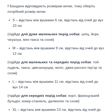
❗
Бандани відповідають розмірам кепки, тому оберіть
потрібний розмір кепки.
S – відстань між вушками 6 см, відстань від очей до вух
10 см
(підійде
для дуже маленьких порід собак
: шпіц, йорк,
чіхуахуа, міні-такса та схожі)
M – відстань між вушками 9 см, відстань від очей до вух
12 см
(підійде
для маленьких та середніх порід собак
: той-
пудель, такса, цвегшнауцер, мопс, джек-рассел-тер'єр та
схожі)
L – відстань між вушками 11 см, відстань від очей до
вух 14 см
(підійде
для середніх порід собак
: коргі, французький
бульдог, кокер-спаніель, далматин та схожі)
XL – відстань між вушками 13 см, відстань від очей до