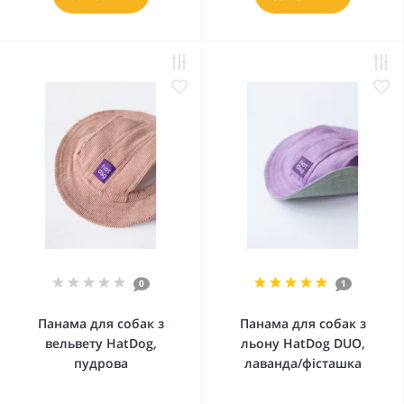
0
1
Панама для собак з
Панама для собак з
вельвету HatDog,
льону HatDog DUO,
пудрова
лаванда/фісташка