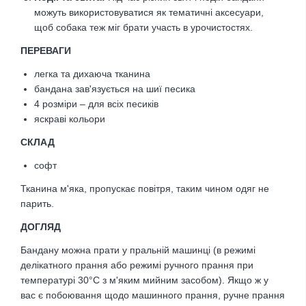
можуть використовуватися як тематичні аксесуари,
щоб собака теж міг брати участь в урочистостях.
ПЕРЕВАГИ
легка та дихаюча тканина
бандана зав'язується на шиї песика
4 розміри – для всіх песиків
яскраві кольори
CКЛАД
софт
Тканина м'яка,
пропускає повітря, таким чином одяг не
парить.
ДОГЛЯД
Бандану можна прати у пральній машинці (в режимі
делікатного прання або режимі ручного прання при
температурі 30°С з м'яким мийним засобом). Якщо ж у
вас є побоювання щодо машинного прання, ручне прання