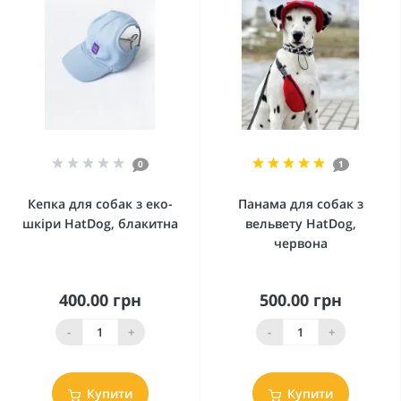
0
1
Кепка для собак з еко-
Панама для собак з
шкіри HatDog, блакитна
вельвету HatDog,
червона
400.00 грн
500.00 грн
-
+
-
+
Купити
Купити