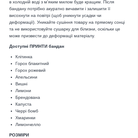
в холодній воді з м'яким милом буде кращим. Після
бандану потрібно акуратно вичавити і залишити її
висохнути на повітрі (щ
об уникнути усадки чи
деформації).
Уникайте сушіння товару на прямому сонці
та н
е використовуйте сушарку для білизни, оскільки
це
може призвести до деформації матеріалу.
Доступні ПРИНТИ бандан
Клітинка
Горох блакитний
Горох рожевий
Апельсини
Вишні
Лимони
Брендована
Капуста
Черрі бомб
Хмаринки
Лимончелло
РОЗМІРИ