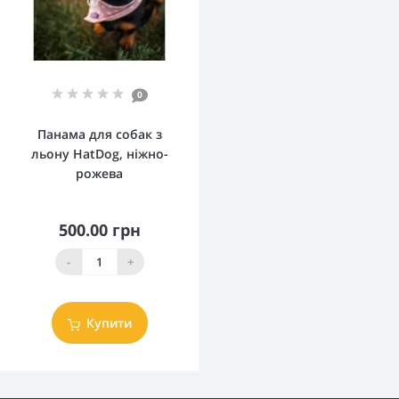
0
Панама для собак з
льону HatDog, ніжно-
рожева
500.00 грн
-
+
Купити