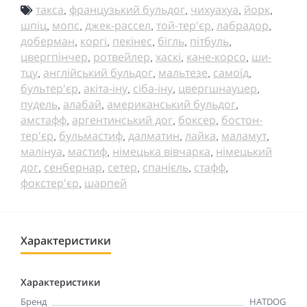
такса
французький бульдог
чихуахуа
йорк
,
,
,
,
шпіц
мопс
джек-рассел
той-тер'єр
лабрадор
,
,
,
,
,
доберман
коргі
пекінес
бігль
пітбуль
,
,
,
,
,
цвергпінчер
ротвейлер
хаскі
кане-корсо
ши-
,
,
,
,
тцу
англійський бульдог
мальтезе
самоїд
,
,
,
,
бультер'єр
акіта-іну
сіба-іну
цвергшнауцер
,
,
,
,
пудель
алабай
американський бульдог
,
,
,
амстафф
аргентинський дог
боксер
бостон-
,
,
,
тер'єр
бульмастиф
далматин
лайка
маламут
,
,
,
,
,
малінуа
мастиф
німецька вівчарка
німецький
,
,
,
дог
сенбернар
сетер
спанієль
стафф
,
,
,
,
,
фокстер'єр
шарпей
,
Характеристики
Характеристики
Бренд
HATDOG