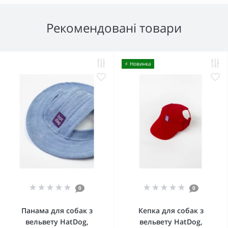
Рекомендовані товари
⚡️ Новинка
0
0
Панама для собак з
Кепка для собак з
вельвету HatDog,
вельвету HatDog,