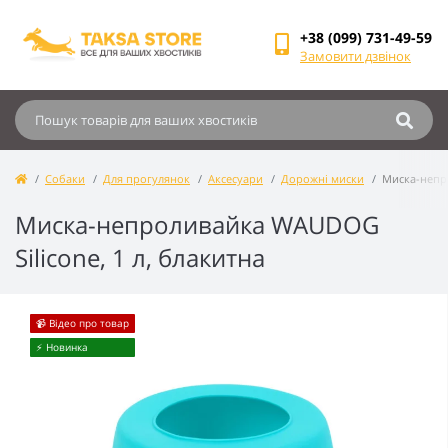
+38 (099) 731-49-59
Замовити дзвінок
Собаки
Для прогулянок
Аксесуари
Дорожні миски
Миска-непро
Миска-непроливайка WAUDOG
Silicone, 1 л, блакитна
📹 Відео про товар
⚡️ Новинка