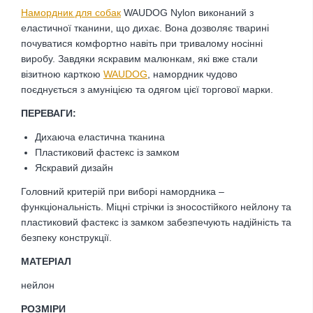
Намордник для собак
WAUDOG Nylon виконаний з
еластичної тканини, що дихає. Вона дозволяє тварині
почуватися комфортно навіть при тривалому носінні
виробу. Завдяки яскравим малюнкам, які вже стали
візитною карткою
WAUDOG
, намордник чудово
поєднується з амуніцією та одягом цієї торгової марки.
ПЕРЕВАГИ:
Дихаюча еластична тканина
Пластиковий фастекс із замком
Яскравий дизайн
Головний критерій при виборі намордника –
функціональність. Міцні стрічки із зносостійкого нейлону та
пластиковий фастекс із замком забезпечують надійність та
безпеку конструкції.
МАТЕРІАЛ
нейлон
РОЗМІРИ