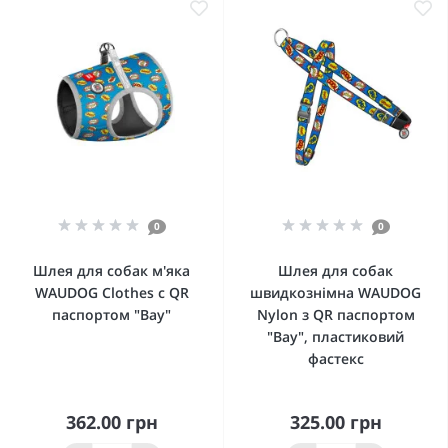
0
0
Шлея для собак м'яка
Шлея для собак
WAUDOG Clothes c QR
швидкознімна WAUDOG
паспортом "Вау"
Nylon з QR паспортом
"Вау", пластиковий
фастекс
362.00 грн
325.00 грн