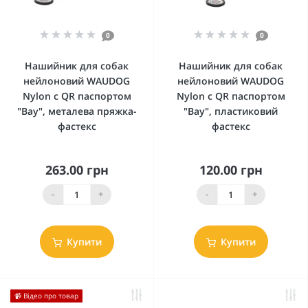
0
0
Нашийник для собак
Нашийник для собак
нейлоновий WAUDOG
нейлоновий WAUDOG
Nylon c QR паспортом
Nylon c QR паспортом
"Вау", металева пряжка-
"Вау", пластиковий
фастекс
фастекс
263.00 грн
120.00 грн
-
+
-
+
Купити
Купити
📹 Відео про товар