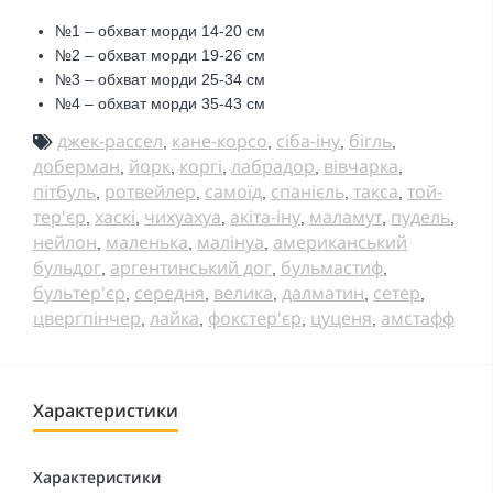
№1 – обхват морди 14-20 см
№2 – обхват морди 19-26 см
№3 – обхват морди 25-34 см
№4 – обхват морди 35-43 см
джек-рассел
кане-корсо
сіба-іну
бігль
,
,
,
,
доберман
йорк
коргі
лабрадор
вівчарка
,
,
,
,
,
пітбуль
ротвейлер
самоїд
спанієль
такса
той-
,
,
,
,
,
тер'єр
хаскі
чихуахуа
акіта-іну
маламут
пудель
,
,
,
,
,
,
нейлон
маленька
малінуа
американський
,
,
,
бульдог
аргентинський дог
бульмастиф
,
,
,
бультер'єр
середня
велика
далматин
сетер
,
,
,
,
,
цвергпінчер
лайка
фокстер'єр
цуценя
амстафф
,
,
,
,
Характеристики
Характеристики