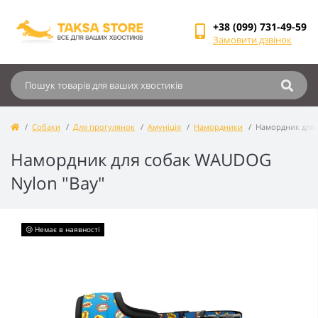
+38 (099) 731-49-59
Замовити дзвінок
Собаки
Для прогулянок
Амуніція
Намордники
Намордник для 
Намордник для собак WAUDOG
Nylon "Вау"
😢 Немає в наявності