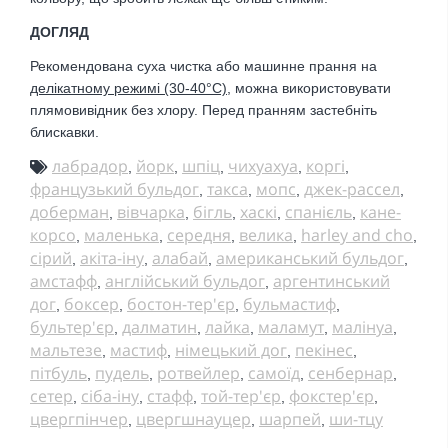
ДОГЛЯД
Рекомендована суха чистка або
машинне прання на
делікатному режимі (30-40
°С)
, можна використовувати
плямовивідник без хлору. Перед пранням застебніть
блискавки.
лабрадор
йорк
шпіц
чихуахуа
коргі
,
,
,
,
,
французький бульдог
такса
мопс
джек-рассел
,
,
,
,
доберман
вівчарка
бігль
хаскі
спанієль
кане-
,
,
,
,
,
корсо
маленька
середня
велика
harley and cho
,
,
,
,
,
сірий
акіта-іну
алабай
американський бульдог
,
,
,
,
амстафф
англійський бульдог
аргентинський
,
,
дог
боксер
бостон-тер'єр
бульмастиф
,
,
,
,
бультер'єр
далматин
лайка
маламут
малінуа
,
,
,
,
,
мальтезе
мастиф
німецький дог
пекінес
,
,
,
,
пітбуль
пудель
ротвейлер
самоїд
сенбернар
,
,
,
,
,
сетер
сіба-іну
стафф
той-тер'єр
фокстер'єр
,
,
,
,
,
цвергпінчер
цвергшнауцер
шарпей
ши-тцу
,
,
,