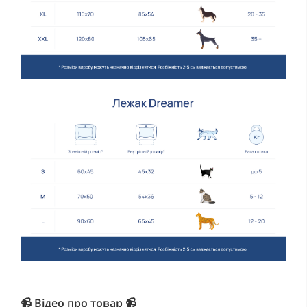
📹 Відео про товар 📹