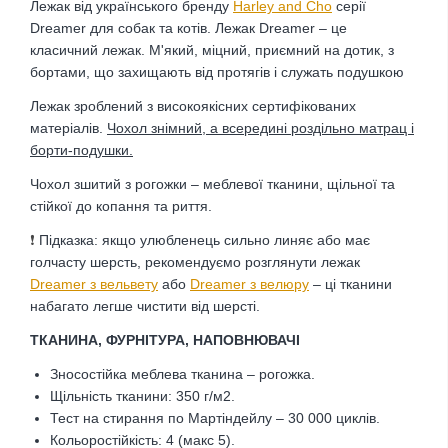
Лежак від українського бренду
Harley and Cho
серії
Dreamer для собак та котів.
Лежак Dreamer – це
класичний лежак. М'який, міцний, приємний на дотик, з
бортами, що захищають від протягів і служать подушкою
Лежак зроблений з високоякісних сертифікованих
матеріалів.
Чохол знімний, а всередині роздільно матрац і
борти-подушки.
Чохол зшитий з рогожки – меблевої тканини, щільної та
стійкої до копання та риття.
❗
Підказка: якщо улюбленець сильно линяє або має
голчасту шерсть, рекомендуємо розглянути лежак
Dreamer з вельвету
або
Dreamer з
велюру
– ці тканини
набагато легше чистити від шерсті.
ТКАНИНА, ФУРНІТУРА, НАПОВНЮВАЧІ
Зносостійка меблева тканина – рогожка.
Щільність тканини: 350 г/м2.
Тест на стирання по Мартіндейлу – 30 000 циклів.
Кольоростійкість: 4 (макс 5).