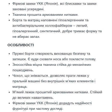
Фірмові замки YKK (Японія), всі блискавки та замки
заховані усередині.
Тканина прошита армованими нитками.
Борта та матрац наповнені гіпоалергенним та
антибактеріальним холлофайбером – легкий,
гіпоалергенний, синтетичний, добре тримає форму та
не вбирає запах.
ОСОБЛИВОСТІ
Пружні борти створюють вихованцю безпеку та
затишок. Є куди сховати носа або покласти голову.
Зносостійка міцна тканина стійка до механічних
пошкоджень.
Чохол, що знімається, дозволяє прати лежак у
пральній машині без внутрішніх м'яких елементів і
матраца.
М'який лежак прошитий армованими нитками. Стійкий
до великих навантажень.
Фірмові замки YKK (Японія) додадуть надійності
фурнітурі при частому догляді.