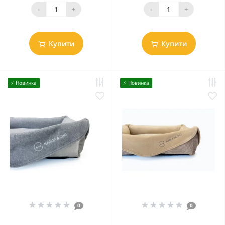
-
+
-
+
Купити
Купити
⚡️ Новинка
⚡️ Новинка
0
0