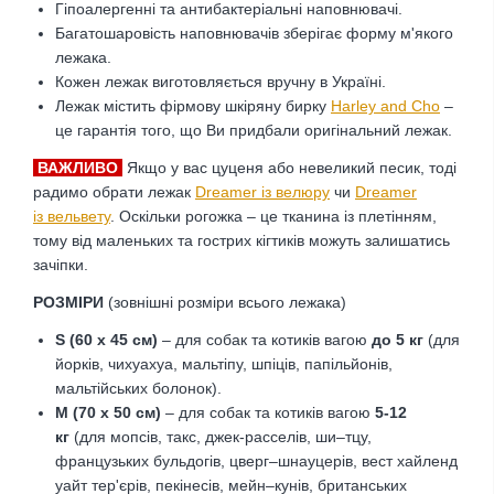
Гіпоалергенні та антибактеріальні наповнювачі.
Багатошаровість наповнювачів зберігає форму м'якого
лежака.
Кожен лежак виготовляється вручну в Україні.
Лежак містить фірмову шкіряну бирку
Harley and Cho
–
це гарантія того, що Ви придбали оригінальний лежак.
ВАЖЛИВО
Якщо у вас цуценя або невеликий песик, тоді
радимо обрати лежак
Dreamer із велюру
чи
Dreamer
із
вельвету
. Оскільки рогожка – це тканина із плетінням,
тому від маленьких та гострих кігтиків можуть залишатись
зачіпки.
РОЗМІРИ
(зовнішні розміри всього лежака)
S (60 х 45 см)
– для собак та котиків вагою
до 5 кг
(для
йорків, чихуахуа, мальтіпу, шпіців, папільйонів,
мальтійських болонок).
M (70 х 50 см)
– для собак та котиків вагою
5-12
кг
(для мопсів, такс, джек-расселів, ши–тцу,
французьких бульдогів, цверг–шнауцерів, вест хайленд
уайт тер'єрів, пекінесів, мейн–кунів, британських