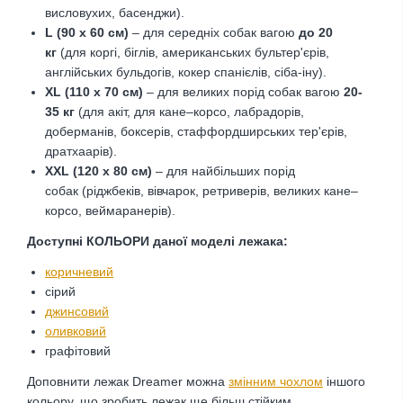
висловухих, басенджи).
L (90 х 60 см)
– для середніх собак вагою
до 20
кг
(для коргі, біглів, американських бультер'єрів,
англійських бульдогів, кокер спанієлів, сіба-іну).
XL (110 х 70 см)
– для великих порід собак вагою
20-
35 кг
(для акіт, для кане–корсо, лабрадорів,
доберманів, боксерів, стаффордширських тер'єрів,
дратхаарів).
XXL (120 х 80 см)
– для найбільших порід
собак
(ріджбеків, вівчарок, ретриверів, великих кане–
корсо, веймаранерів).
Доступні КОЛЬОРИ даної моделі лежака:
коричневий
сірий
джинсовий
оливковий
графітовий
Доповнити лежак Dreamer можна
змінним чохлом
іншого
кольору, що зробить лежак ще більш стійким.