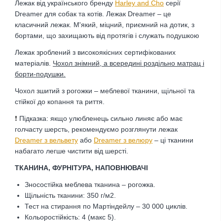
Лежак від українського бренду
Harley and Cho
серії
Dreamer для собак та котів.
Лежак Dreamer – це
класичний лежак. М'який, міцний, приємний на дотик, з
бортами, що захищають від протягів і служать подушкою
Лежак зроблений з високоякісних сертифікованих
матеріалів.
Чохол знімний, а всередині роздільно матрац і
борти-подушки.
Чохол зшитий з рогожки – меблевої тканини, щільної та
стійкої до копання та риття.
❗
Підказка: якщо улюбленець сильно линяє або має
голчасту шерсть, рекомендуємо розглянути лежак
Dreamer з вельвету
або
Dreamer з
велюру
– ці тканини
набагато легше чистити від шерсті.
ТКАНИНА, ФУРНІТУРА, НАПОВНЮВАЧІ
Зносостійка меблева тканина – рогожка.
Щільність тканини: 350 г/м2.
Тест на стирання по Мартіндейлу – 30 000 циклів.
Кольоростійкість: 4 (макс 5).