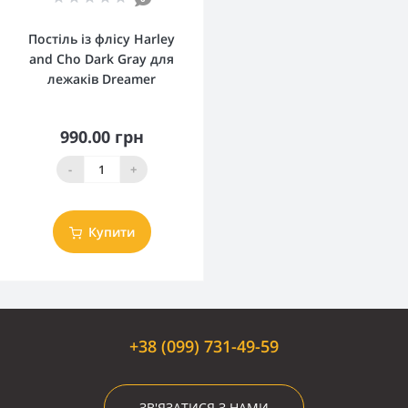
Постіль із флісу Harley
and Cho Dark Gray для
лежаків Dreamer
990.00 грн
-
+
Купити
+38 (099) 731-49-59
ЗВ'ЯЗАТИСЯ З НАМИ