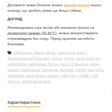
Доповнити лежак Dreamer можна
змінним чохлом
іншого
кольору, що зробить лежак ще більш стійким.
ДОГЛЯД
Рекомендована суха чистка або
машинне прання на
делікатному режимі (30-40
°С)
, можна використовувати
плямовивідник без хлору. Перед пранням застебніть
блискавки.
лабрадор
йорк
шпіц
чихуахуа
коргі
,
,
,
,
,
французький бульдог
такса
мопс
джек-рассел
,
,
,
,
доберман
вівчарка
бігль
хаскі
спанієль
кане-
,
,
,
,
,
корсо
маленька
середня
велика
harley and cho
,
,
,
,
,
зелений
мальтезе
самоїд
сіба-іну
стафф
той-
,
,
,
,
,
тер'єр
цвергшнауцер
,
Характеристики