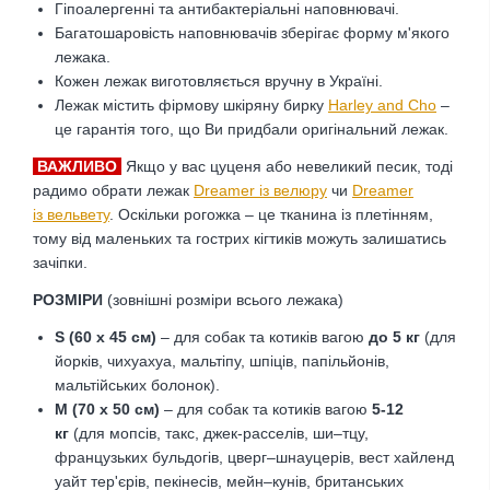
Гіпоалергенні та антибактеріальні наповнювачі.
Багатошаровість наповнювачів зберігає форму м'якого
лежака.
Кожен лежак виготовляється вручну в Україні.
Лежак містить фірмову шкіряну бирку
Harley and Cho
–
це гарантія того, що Ви придбали оригінальний лежак.
ВАЖЛИВО
Якщо у вас цуценя або невеликий песик, тоді
радимо обрати лежак
Dreamer із велюру
чи
Dreamer
із
вельвету
. Оскільки рогожка – це тканина із плетінням,
тому від маленьких та гострих кігтиків можуть залишатись
зачіпки.
РОЗМІРИ
(зовнішні розміри всього лежака)
S (60 х 45 см)
– для собак та котиків вагою
до 5 кг
(для
йорків, чихуахуа, мальтіпу, шпіців, папільйонів,
мальтійських болонок).
M (70 х 50 см)
– для собак та котиків вагою
5-12
кг
(для мопсів, такс, джек-расселів, ши–тцу,
французьких бульдогів, цверг–шнауцерів, вест хайленд
уайт тер'єрів, пекінесів, мейн–кунів, британських