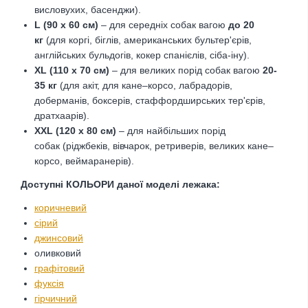
висловухих, басенджи).
L (90 х 60 см)
– для середніх собак вагою
до 20
кг
(для коргі, біглів, американських бультер'єрів,
англійських бульдогів, кокер спанієлів, сіба-іну).
XL (110 х 70 см)
– для великих порід собак вагою
20-
35 кг
(для акіт, для кане–корсо, лабрадорів,
доберманів, боксерів, стаффордширських тер'єрів,
дратхаарів).
XXL (120 х 80 см)
– для найбільших порід
собак
(ріджбеків, вівчарок, ретриверів, великих кане–
корсо, веймаранерів).
Доступні КОЛЬОРИ даної моделі лежака:
коричневий
сірий
джинсовий
оливковий
графітовий
фуксія
гірчичний