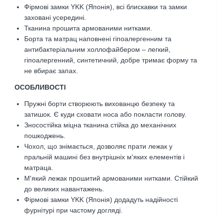
Фірмові замки YKK (Японія), всі блискавки та замки
заховані усередині.
Тканина прошита армованими нитками.
Борта та матрац наповнені гіпоалергенним та
антибактеріальним холлофайбером – легкий,
гіпоалергенний, синтетичний, добре тримає форму та
не вбирає запах.
ОСОБЛИВОСТІ
Пружні борти створюють вихованцю безпеку та
затишок. Є куди сховати носа або покласти голову.
Зносостійка міцна тканина стійка до механічних
пошкоджень.
Чохол, що знімається, дозволяє прати лежак у
пральній машині без внутрішніх м'яких елементів і
матраца.
М'який лежак прошитий армованими нитками. Стійкий
до великих навантажень.
Фірмові замки YKK (Японія) додадуть надійності
фурнітурі при частому догляді.