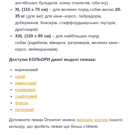
англійських бульдогів, кокер спанієлів, сіба-іну).
XL (110 х 70 см)
– для великих порід собак вагою
20-
35 кг
(для акіт, для кане–корсо, лабрадорів,
доберманів, боксерів, стаффордширських тер'єрів,
дратхаарів).
XXL (120 х 80 см)
– для найбільших порід
собак
(ріджбеків, вівчарок, ретриверів, великих кане–
корсо, веймаранерів).
Доступні КОЛЬОРИ даної моделі лежака:
коричневий
сірий
джинсовий
оливковий
графітовий
фуксія
гірчичний
Доповнити лежак Dreamer можна
змінним чохлом
іншого
кольору, що зробить лежак ще більш стійким.