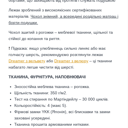
бортами, що захищають від протягів і служать подушкою
Лежак зроблений з високоякісних сертифікованих
матеріалів.
Чохол знімний, а всередині роздільно матрац і
борти-подушки.
Чохол зшитий з рогожки – меблевої тканини, щільної та
стійкої до копання та риття.
❗
Підказка: якщо улюбленець сильно линяє або має
голчасту шерсть, рекомендуємо розглянути лежак
Dreamer з вельвету
або
Dreamer з
велюру
– ці тканини
набагато легше чистити від шерсті.
ТКАНИНА, ФУРНІТУРА, НАПОВНЮВАЧІ
Зносостійка меблева тканина – рогожка.
Щільність тканини: 350 г/м2.
Тест на стирання по Мартіндейлу – 30 000 циклів.
Кольоростійкість: 4 (макс 5).
Фірмові замки YKK (Японія), всі блискавки та замки
заховані усередині.
Тканина прошита армованими нитками.