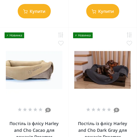
Купити
Купити
⚡️ Новинка
⚡️ Новинка
0
0
Постіль із флісу Harley
Постіль із флісу Harley
and Cho Cacao для
and Cho Dark Gray для
лежаків Dreamer
лежаків Dreamer