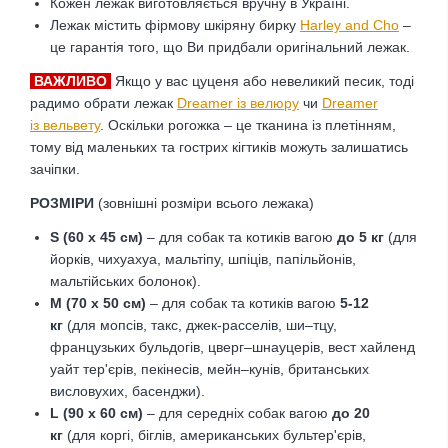
Кожен лежак виготовляється вручну в Україні.
Лежак містить фірмову шкіряну бирку
Harley and Cho
–
це гарантія того, що Ви придбали оригінальний лежак.
ВАЖЛИВО
Якщо у вас цуценя або невеликий песик, тоді
радимо обрати лежак
Dreamer із велюру
чи
Dreamer
із
вельвету
. Оскільки рогожка – це тканина із плетінням,
тому від маленьких та гострих кігтиків можуть залишатись
зачіпки.
РОЗМІРИ
(зовнішні розміри всього лежака)
S (60 х 45 см)
– для собак та котиків вагою
до 5 кг
(для
йорків, чихуахуа, мальтіпу, шпіців, папільйонів,
мальтійських болонок).
M (70 х 50 см)
– для собак та котиків вагою
5-12
кг
(для мопсів, такс, джек-расселів, ши–тцу,
французьких бульдогів, цверг–шнауцерів, вест хайленд
уайт тер'єрів, пекінесів, мейн–кунів, британських
висловухих, басенджи).
L (90 х 60 см)
– для середніх собак вагою
до 20
кг
(для коргі, біглів, американських бультер'єрів,