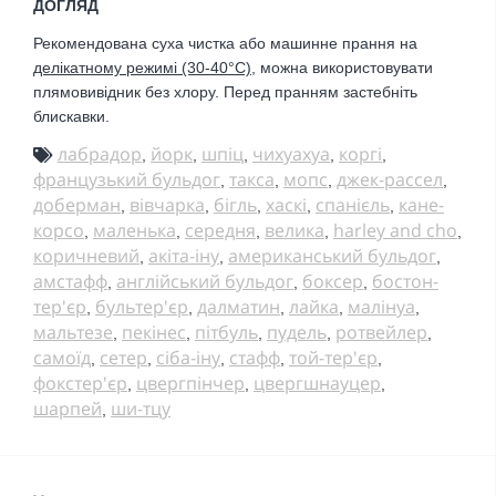
ДОГЛЯД
Рекомендована суха чистка або
машинне прання на
делікатному режимі (30-40
°С)
, можна використовувати
плямовивідник без хлору. Перед пранням застебніть
блискавки.
лабрадор
йорк
шпіц
чихуахуа
коргі
,
,
,
,
,
французький бульдог
такса
мопс
джек-рассел
,
,
,
,
доберман
вівчарка
бігль
хаскі
спанієль
кане-
,
,
,
,
,
корсо
маленька
середня
велика
harley and cho
,
,
,
,
,
коричневий
акіта-іну
американський бульдог
,
,
,
амстафф
англійський бульдог
боксер
бостон-
,
,
,
тер'єр
бультер'єр
далматин
лайка
малінуа
,
,
,
,
,
мальтезе
пекінес
пітбуль
пудель
ротвейлер
,
,
,
,
,
самоїд
сетер
сіба-іну
стафф
той-тер'єр
,
,
,
,
,
фокстер'єр
цвергпінчер
цвергшнауцер
,
,
,
шарпей
ши-тцу
,