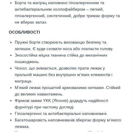
Борта та матрац наповнені гіпоалергенним та
антибактеріальним холлофайбером – легкий,
гіпоалергенний, синтетичний, добре тримає форму та
не вбирає запах.
ОСОБЛИВОСТІ
Пружні борти створюють вихованцю безпеку та
затишок. Є куди сховати носа або покласти голову.
Зносостійка міцна тканина стійка до механічних
пошкоджень.
Чохол, що знімається, дозволяє прати лежак у
пральній машині без внутрішніх м'яких елементів і
матраца.
М'який лежак прошитий армованими нитками. Стійкий
до великих навантажень.
Фірмові замки YKK (Японія) додадуть надійності
фурнітурі при частому догляді.
Гіпоалергенні та антибактеріальні наповнювачі.
Багатошаровість наповнювачів зберігає форму м'якого
лежака.